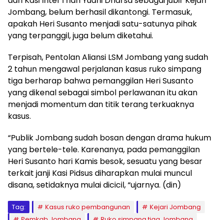
dari Kasi Intel Trian Yudhi Dharsa sebagai jubir Kejari
Jombang, belum berhasil dikantongi. Termasuk,
apakah Heri Susanto menjadi satu-satunya pihak
yang terpanggil, juga belum diketahui.
Terpisah, Pentolan Aliansi LSM Jombang yang sudah
2 tahun mengawal perjalanan kasus ruko simpang
tiga berharap bahwa pemanggilan Heri Susanto
yang dikenal sebagai simbol perlawanan itu akan
menjadi momentum dan titik terang terkuaknya
kasus.
“Publik Jombang sudah bosan dengan drama hukum
yang bertele-tele. Karenanya, pada pemanggilan
Heri Susanto hari Kamis besok, sesuatu yang besar
terkait janji Kasi Pidsus diharapkan mulai muncul
disana, setidaknya mulai dicicil, “ujarnya. (din)
Tag:
Kasus ruko pembangunan
Kejari Jombang
Pemkab Jombang
Ruko simpang tiga Jombang