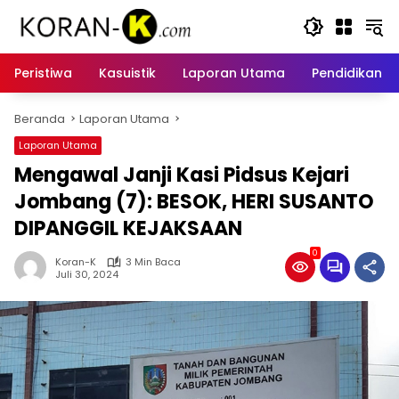
Langsung
ke
konten
Peristiwa
Kasuistik
Laporan Utama
Pendidikan
Beranda
Laporan Utama
Laporan Utama
Mengawal Janji Kasi Pidsus Kejari
Jombang (7): BESOK, HERI SUSANTO
DIPANGGIL KEJAKSAAN
0
Koran-K
3 Min Baca
Juli 30, 2024