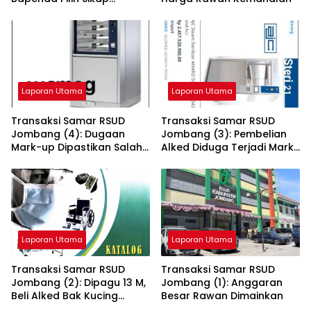
Bungkam
Laporan Utama
Laporan Utama
Transaksi Samar RSUD
Transaksi Samar RSUD
Jombang (4): Dugaan
Jombang (3): Pembelian
Mark-up Dipastikan Salah,
Alked Diduga Terjadi Mark-
RSUD Jombang Open
up Rp 868 juta
Dokumen
Laporan Utama
Laporan Utama
Transaksi Samar RSUD
Transaksi Samar RSUD
Jombang (2): Dipagu 13 M,
Jombang (1): Anggaran
Beli Alked Bak Kucing
Besar Rawan Dimainkan
Dalam Karung