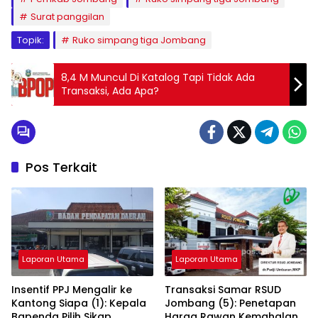
Surat panggilan
Topik:
Ruko simpang tiga Jombang
8,4 M Muncul Di Katalog Tapi Tidak Ada
Transaksi, Ada Apa?
Pos Terkait
Laporan Utama
Laporan Utama
Insentif PPJ Mengalir ke
Transaksi Samar RSUD
Kantong Siapa (1): Kepala
Jombang (5): Penetapan
Bapenda Pilih Sikap
Harga Rawan Kemahalan