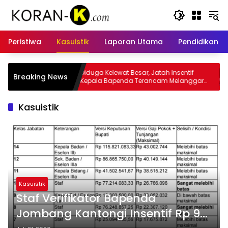
Langsung
ke
konten
Peristiwa
Kasuistik
Laporan Utama
Pendidikan
esar, Jatah Insentif
Kasus Insentif Pajak Listrik Muncul
Breaking News
a Terancam Melanggar
Tersangka
Kasuistik
Kasuistik
Staf Verifikator Bapenda
Jombang Kantongi Insentif Rp 98