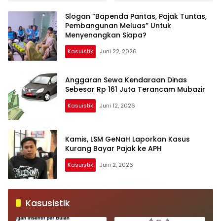
Lokakarya Mini Lintas
Lapangan Kerja
Sektor untuk Tingkatkan
Slogan “Bapenda Pantas, Pajak Tuntas,
Mutu Pelayanan
Pembangunan Meluas” Untuk
Kesehatan Jombang
Menyenangkan Siapa?
Kasuistik
Juni 22, 2026
Anggaran Sewa Kendaraan Dinas
Sebesar Rp 161 Juta Terancam Mubazir
Kasuistik
Juni 12, 2026
Kamis, LSM GeNaH Laporkan Kasus
Kurang Bayar Pajak ke APH
Kasuistik
Juni 2, 2026
Kasusistik