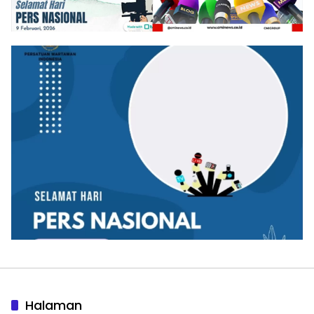
Halaman