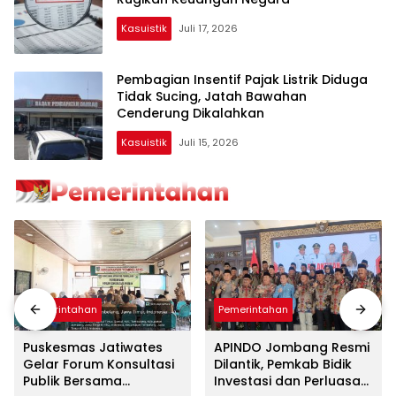
Kasuistik
Juli 17, 2026
Pembagian Insentif Pajak Listrik Diduga
Tidak Sucing, Jatah Bawahan
Cenderung Dikalahkan
Kasuistik
Juli 15, 2026
Pemerintahan
Pemerintahan
Puskesmas Jatiwates
APINDO Jombang Resmi
Gelar Forum Konsultasi
Dilantik, Pemkab Bidik
Publik Bersama
Investasi dan Perluasan