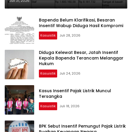
Juta Per Tahun?
Juli 31, 2026
Bapenda Belum Klarifikasi, Besaran
Insentif Wabup Diduga Hasil Kompromi
Kasuistik
Juli 28, 2026
Diduga Kelewat Besar, Jatah Insentif
Kepala Bapenda Terancam Melanggar
Hukum
Kasuistik
Juli 24, 2026
Kasus Insentif Pajak Listrik Muncul
Tersangka
Kasuistik
Juli 18, 2026
BPK Sebut Insentif Pemungut Pajak Listrik
Rugikan Keuangan Negara