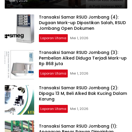
Kemahalan
Mei 1, 2026
Transaksi Samar RSUD Jombang (4):
Dugaan Mark-up Dipastikan Salah, RSUD
Jombang Open Dokumen
Laporan Utama
Mei 1, 2026
Transaksi Samar RSUD Jombang (3):
Pembelian Alked Diduga Terjadi Mark-up
Rp 868 juta
Laporan Utama
Mei 1, 2026
Transaksi Samar RSUD Jombang (2):
Dipagu 13 M, Beli Alked Bak Kucing Dalam
Karung
Laporan Utama
Mei 1, 2026
Transaksi Samar RSUD Jombang (1):
Anggaran Besar Rawan Dimainkan