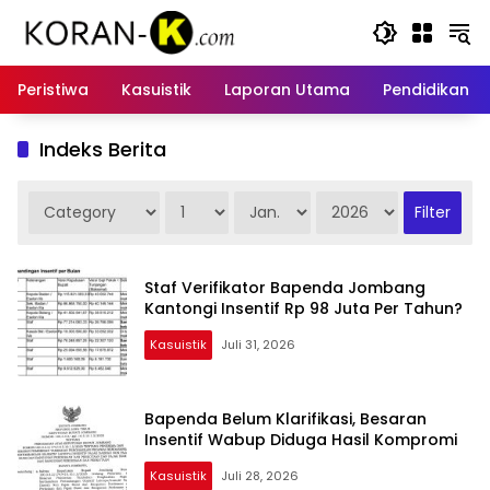
Langsung
ke
konten
Peristiwa
Kasuistik
Laporan Utama
Pendidikan
Indeks Berita
Staf Verifikator Bapenda Jombang
Kantongi Insentif Rp 98 Juta Per Tahun?
Kasuistik
Juli 31, 2026
Bapenda Belum Klarifikasi, Besaran
Insentif Wabup Diduga Hasil Kompromi
Kasuistik
Juli 28, 2026