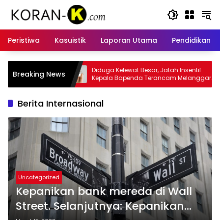
Langsung
ke
konten
Peristiwa
Kasuistik
Laporan Utama
Pendidikan
 Kelewat Besar, Jatah Insentif
Kasus Insentif Pajak Listrik
Breaking News
a Bapenda Terancam Melanggar
Tersangka
m
Berita Internasional
Uncategorized
Kepanikan bank mereda di Wall
Street. Selanjutnya: Kepanikan