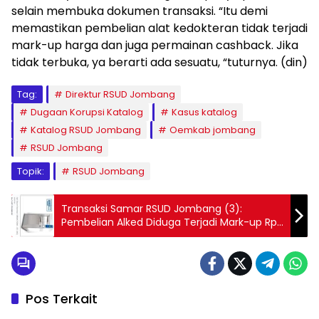
selain membuka dokumen transaksi. “Itu demi
memastikan pembelian alat kedokteran tidak terjadi
mark-up harga dan juga permainan cashback. Jika
tidak terbuka, ya berarti ada sesuatu, “tuturnya. (din)
Tag:
Direktur RSUD Jombang
Dugaan Korupsi Katalog
Kasus katalog
Katalog RSUD Jombang
Oemkab jombang
RSUD Jombang
Topik:
RSUD Jombang
Transaksi Samar RSUD Jombang (3):
Pembelian Alked Diduga Terjadi Mark-up Rp
868 juta
Pos Terkait