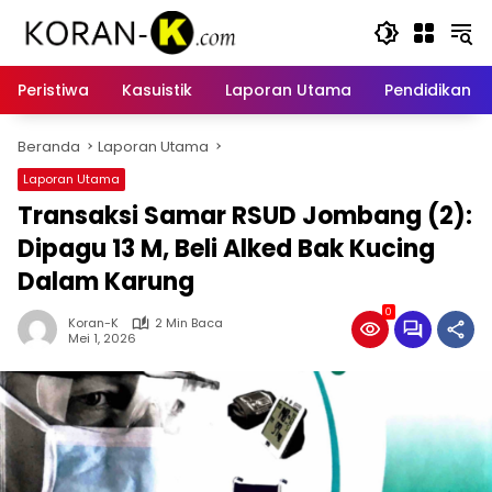
Langsung
ke
konten
Peristiwa
Kasuistik
Laporan Utama
Pendidikan
Beranda
Laporan Utama
Laporan Utama
Transaksi Samar RSUD Jombang (2):
Dipagu 13 M, Beli Alked Bak Kucing
Dalam Karung
0
Koran-K
2 Min Baca
Mei 1, 2026