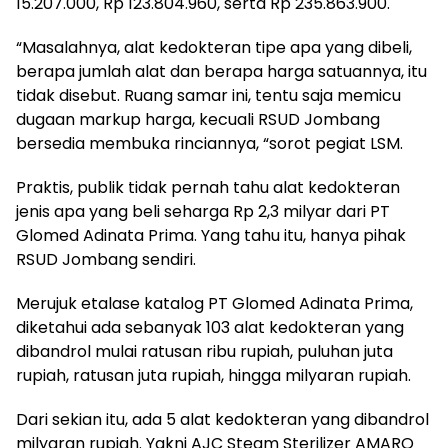
15.207.000, Rp 123.804.960, serta Rp 235.863.900.
“Masalahnya, alat kedokteran tipe apa yang dibeli,
berapa jumlah alat dan berapa harga satuannya, itu
tidak disebut. Ruang samar ini, tentu saja memicu
dugaan markup harga, kecuali RSUD Jombang
bersedia membuka rinciannya, “sorot pegiat LSM.
Praktis, publik tidak pernah tahu alat kedokteran
jenis apa yang beli seharga Rp 2,3 milyar dari PT
Glomed Adinata Prima. Yang tahu itu, hanya pihak
RSUD Jombang sendiri.
Merujuk etalase katalog PT Glomed Adinata Prima,
diketahui ada sebanyak 103 alat kedokteran yang
dibandrol mulai ratusan ribu rupiah, puluhan juta
rupiah, ratusan juta rupiah, hingga milyaran rupiah.
Dari sekian itu, ada 5 alat kedokteran yang dibandrol
milyaran rupiah. Yakni AJC Steam Sterilizer AMARO