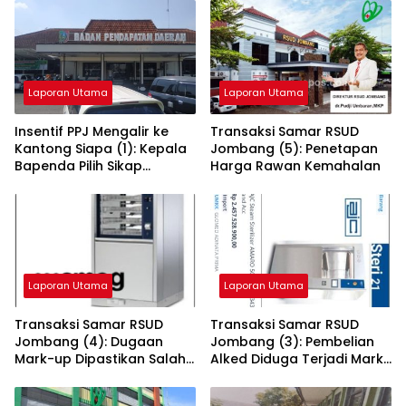
Laporan Utama
Laporan Utama
Insentif PPJ Mengalir ke
Transaksi Samar RSUD
Kantong Siapa (1): Kepala
Jombang (5): Penetapan
Bapenda Pilih Sikap
Harga Rawan Kemahalan
Bungkam
Laporan Utama
Laporan Utama
Transaksi Samar RSUD
Transaksi Samar RSUD
Jombang (4): Dugaan
Jombang (3): Pembelian
Mark-up Dipastikan Salah,
Alked Diduga Terjadi Mark-
RSUD Jombang Open
up Rp 868 juta
Dokumen