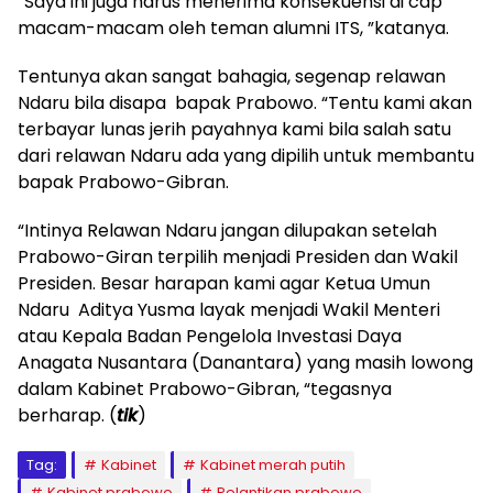
“Saya ini juga harus menerima konsekuensi di cap
macam-macam oleh teman alumni ITS, ”katanya.
Tentunya akan sangat bahagia, segenap relawan
Ndaru bila disapa bapak Prabowo. “Tentu kami akan
terbayar lunas jerih payahnya kami bila salah satu
dari relawan Ndaru ada yang dipilih untuk membantu
bapak Prabowo-Gibran.
“Intinya Relawan Ndaru jangan dilupakan setelah
Prabowo-Giran terpilih menjadi Presiden dan Wakil
Presiden. Besar harapan kami agar Ketua Umun
Ndaru Aditya Yusma layak menjadi Wakil Menteri
atau Kepala Badan Pengelola Investasi Daya
Anagata Nusantara (Danantara) yang masih lowong
dalam Kabinet Prabowo-Gibran, “tegasnya
berharap. (
tik
)
Tag:
Kabinet
Kabinet merah putih
Kabinet prabowo
Pelantikan prabowo