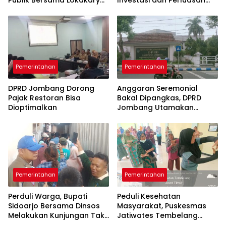
Mini Lintas Sektor untuk
Lapangan Kerja
Tingkatkan Mutu
Pelayanan Kesehatan
Jombang
Pemerintahan
Pemerintahan
DPRD Jombang Dorong
Anggaran Seremonial
Pajak Restoran Bisa
Bakal Dipangkas, DPRD
Dioptimalkan
Jombang Utamakan
Program yang Menyentuh
Rakyat
Pemerintahan
Pemerintahan
Perduli Warga, Bupati
Peduli Kesehatan
Sidoarjo Bersama Dinsos
Masyarakat, Puskesmas
Melakukan Kunjungan Tak
Jatiwates Tembelang
Perduli Hari Libur
Genjot Program Prolanis