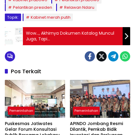
Pelantikan presiden
Relawan Ndaru
Topik:
Kabinet merah putih
Wow…, Akhirnya Dokumen Katalog Muncul
Juga, Tapi…
Pos Terkait
Pemerintahan
Pemerintahan
Puskesmas Jatiwates
APINDO Jombang Resmi
Gelar Forum Konsultasi
Dilantik, Pemkab Bidik
Publik Bersama Lokakarya
Investasi dan Perluasan