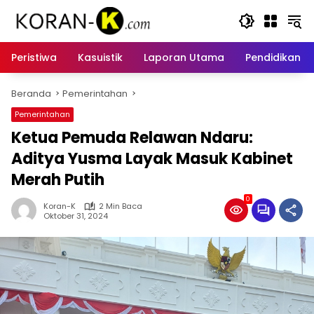
Langsung
ke
konten
Peristiwa
Kasuistik
Laporan Utama
Pendidikan
Beranda
Pemerintahan
Pemerintahan
Ketua Pemuda Relawan Ndaru:
Aditya Yusma Layak Masuk Kabinet
Merah Putih
0
Koran-K
2 Min Baca
Oktober 31, 2024