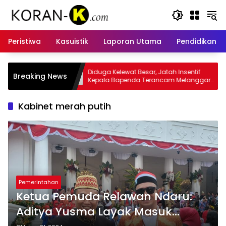
Langsung
ke
konten
Peristiwa
Kasuistik
Laporan Utama
Pendidikan
elewat Besar, Jatah Insentif
Kasus Insentif Pajak Listrik Mu
Breaking News
Bapenda Terancam Melanggar
Tersangka
Kabinet merah putih
Pemerintahan
Ketua Pemuda Relawan Ndaru:
Aditya Yusma Layak Masuk