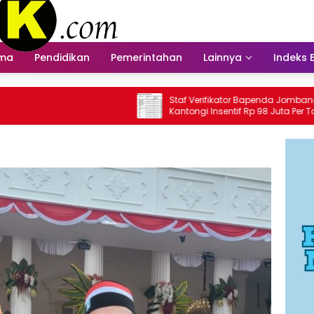
ama
Pendidikan
Pemerintahan
Lainnya
Indeks 
Staf Verifikator Bapenda Jombang
B
Kantongi Insentif Rp 98 Juta Per Tahun?
I