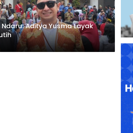
Ndaru: Aditya Yusma Layak
utih