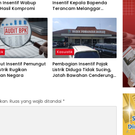
n Insentif Wabup
Insentif Kepala Bapenda
 Hasil Kompromi
Terancam Melanggar
Hukum
ik
Kasuistik
ut Insentif Pemungut
Pembagian Insentif Pajak
strik Rugikan
Listrik Diduga Tidak Sucing,
an Negara
Jatah Bawahan Cenderung
Dikalahkan
kan.
Ruas yang wajib ditandai
*