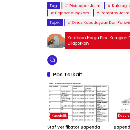
Tag:
Disbudpar Jatim
Katalog l
Pejabat bungkam
Pemprov Jatim
Topik:
Dinas Kebudayaan Dan Pariwi
Koefisien Harga Picu Kerugian
Dilaporkan
Pos Terkait
Kasuistik
Kasuist
Staf Verifikator Bapenda
Bapenda