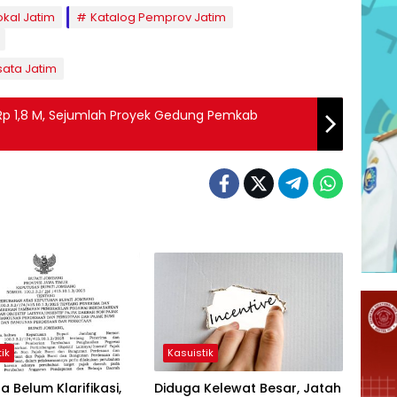
okal Jatim
Katalog Pemprov Jatim
sata Jatim
 Rp 1,8 M, Sejumlah Proyek Gedung Pemkab
ik
Kasuistik
 Belum Klarifikasi,
Diduga Kelewat Besar, Jatah