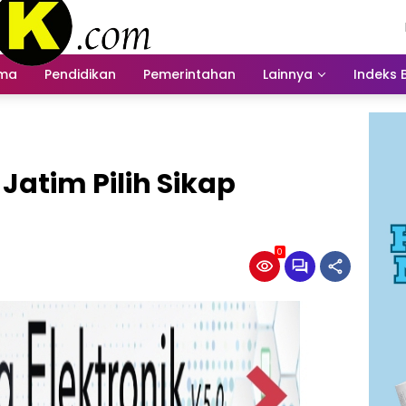
ama
Pendidikan
Pemerintahan
Lainnya
Indeks 
Jatim Pilih Sikap
0