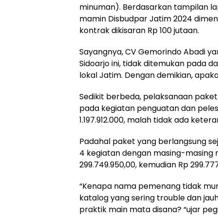
minuman). Berdasarkan tampilan la
mamin Disbudpar Jatim 2024 dimen
kontrak dikisaran Rp 100 jutaan.
Sayangnya, CV Gemorindo Abadi yan
Sidoarjo ini, tidak ditemukan pada 
lokal Jatim. Dengan demikian, apak
Sedikit berbeda, pelaksanaan paket
pada kegiatan penguatan dan pelest
1.197.912.000, malah tidak ada ket
Padahal paket yang berlangsung sejak
4 kegiatan dengan masing-masing nil
299.749.950,00, kemudian Rp 299.777
“Kenapa nama pemenang tidak muncu
katalog yang sering trouble dan ja
praktik main mata disana? “ujar peg