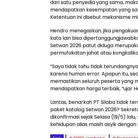
dari satu penyedia yang sama, mak
mendapatkan kesempatan yang sama
Ketentuan ini disebut mekanisme min
Hendro menegaskan, jika pengakuan 
kata lain bisa dipertanggungjawabk
Setwan 2026 patut diduga merupak
permufakatan jahat atau kongkaliko
“Saya tidak tahu tidak terundangny
karena human error. Apapun itu, s
memastikan seluruh peserta yang ma
mendapatkan harga terbaik, “ujar H
Lantas, benarkah PT Silaba tidak t
paket katalog Setwan 2026? Sekret
dikonfirmasi sejak Selasa (19/5) lal
kehidupan alias masih asyik dengan