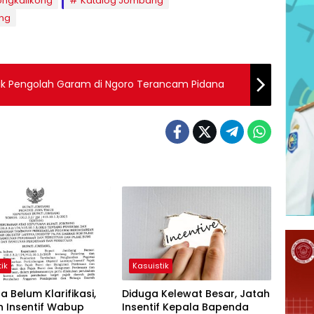
ngkalikong
Katalog Jombang
ng
brik Pengolah Garam di Ngoro Terancam Pidana
ik
Kasuistik
 Belum Klarifikasi,
Diduga Kelewat Besar, Jatah
n Insentif Wabup
Insentif Kepala Bapenda