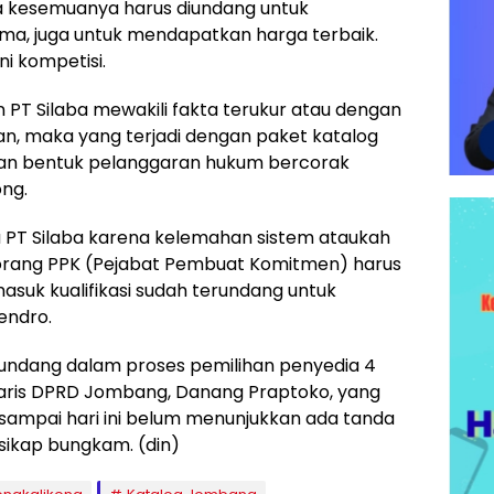
a kesemuanya harus diundang untuk
, juga untuk mendapatkan harga terbaik.
i kompetisi.
PT Silaba mewakili fakta terukur atau dengan
an, maka yang terjadi dengan paket katalog
an bentuk pelanggaran hukum bercorak
ng.
a PT Silaba karena kelemahan sistem ataukah
eorang PPK (Pejabat Pembuat Komitmen) harus
suk kualifikasi sudah terundang untuk
endro.
erundang dalam proses pemilihan penyedia 4
aris DPRD Jombang, Danang Praptoko, yang
u, sampai hari ini belum menunjukkan ada tanda
 sikap bungkam. (din)