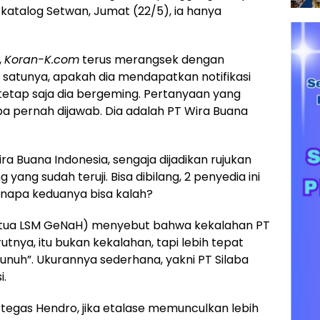
 katalog Setwan, Jumat (22/5), ia hanya
,
Koran-K.com
terus merangsek dengan
h satunya, apakah dia mendapatkan notifikasi
etap saja dia bergeming. Pertanyaan yang
pa pernah dijawab. Dia adalah PT Wira Buana
ira Buana Indonesia, sengaja dijadikan rujukan
yang sudah teruji. Bisa dibilang, 2 penyedia ini
enapa keduanya bisa kalah?
 Ketua LSM GeNaH) menyebut bahwa kekalahan PT
rutnya, itu bukan kekalahan, tapi lebih tepat
bunuh”. Ukurannya sederhana, yakni PT Silaba
i.
 tegas Hendro, jika etalase memunculkan lebih