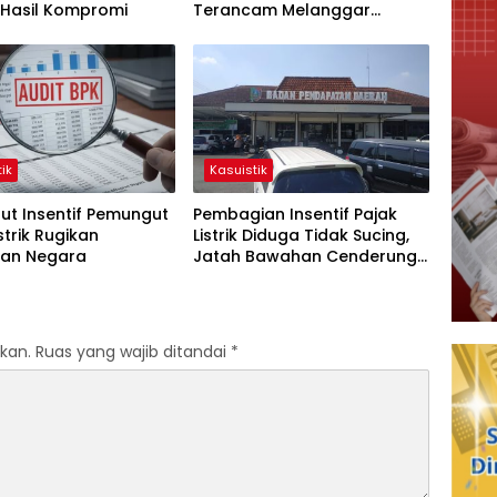
 Hasil Kompromi
Terancam Melanggar
Hukum
ik
Kasuistik
ut Insentif Pemungut
Pembagian Insentif Pajak
strik Rugikan
Listrik Diduga Tidak Sucing,
an Negara
Jatah Bawahan Cenderung
Dikalahkan
kan.
Ruas yang wajib ditandai
*