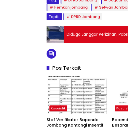
Tag:
DPRD Jombang
Dugaan ko
Pemkan jombang
Setwan Jomba
Topik:
DPRD Jombang
Diduga Langgar Perizinan, Pa
Pos Terkait
Kasuistik
Kasuist
Staf Verifikator Bapenda
Bapenda
Jombang Kantongi Insentif
Besara