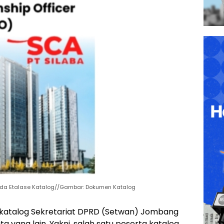
ada Etalase Katalog//Gambar: Dokumen Katalog
katalog Sekretariat DPRD (Setwan) Jombang
a yang lain. Yakni, salah satu peserta katalog