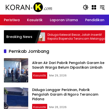
Langsung
ke
konten
Peristiwa
Kasuistik
Laporan Utama
Pendidikan
Kelewat Besar, Jatah Insentif
Kasus Insentif Pajak Listrik M
Breaking News
 Bapenda Terancam Melanggar
Tersangka
Pemkab Jombang
Aliran Air Dari Pabrik Pengolah Garam ke
Sawah Warga Belum Dipastikan Limbah
Kasuistik
Mei 29, 2026
Diduga Langgar Perizinan, Pabrik
Pengolah Garam di Ngoro Terancam
Pidana
Kasuistik
Mei 28, 2026