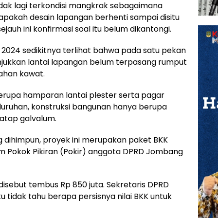
idak lagi terkondisi mangkrak sebagaimana
akah desain lapangan berhenti sampai disitu
ejauh ini konfirmasi soal itu belum dikantongi.
024 sedikitnya terlihat bahwa pada satu pekan
jukkan lantai lapangan belum terpasang rumput
bahan kawat.
berupa hamparan lantai plester serta pagar
luruhan, konstruksi bangunan hanya berupa
 atap galvalum.
g dihimpun, proyek ini merupakan paket BKK
m Pokok Pikiran (Pokir) anggota DPRD Jombang
disebut tembus Rp 850 juta. Sekretaris DPRD
tidak tahu berapa persisnya nilai BKK untuk