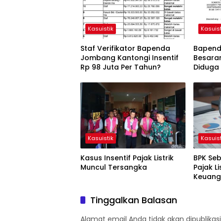
Kasuistik
Kasuist
Staf Verifikator Bapenda
Bapenda
Jombang Kantongi Insentif
Besara
Rp 98 Juta Per Tahun?
Diduga
Kasuistik
Kasuist
Kasus Insentif Pajak Listrik
BPK Seb
Muncul Tersangka
Pajak Li
Keuang
Tinggalkan Balasan
Alamat email Anda tidak akan dipublikasi