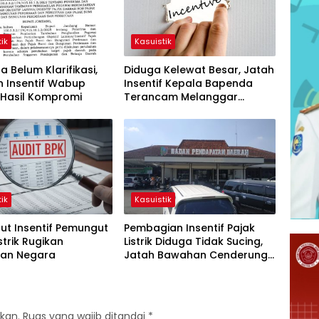
ik
Kasuistik
 Belum Klarifikasi,
Diduga Kelewat Besar, Jatah
n Insentif Wabup
Insentif Kepala Bapenda
 Hasil Kompromi
Terancam Melanggar
Hukum
ik
Kasuistik
ut Insentif Pemungut
Pembagian Insentif Pajak
strik Rugikan
Listrik Diduga Tidak Sucing,
an Negara
Jatah Bawahan Cenderung
Dikalahkan
kan.
Ruas yang wajib ditandai
*