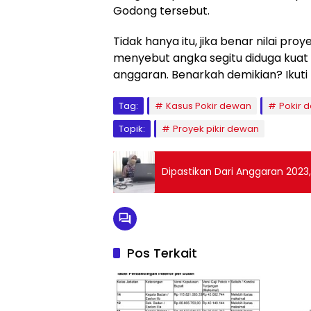
Godong tersebut.
Tidak hanya itu, jika benar nilai pr
menyebut angka segitu diduga kuat 
anggaran. Benarkah demikian? Ikuti
Tag:
Kasus Pokir dewan
Pokir 
Topik:
Proyek pikir dewan
Dipastikan Dari Anggaran 2023,
Pos Terkait