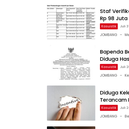
Staf Verif
Rp 98 Juta
Kasuistik
Juli 
JOMBANG – Meru
Bapenda Be
Diduga Has
Kasuistik
Juli 
JOMBANG – Kep
Diduga Kel
Terancam 
Kasuistik
Juli 
JOMBANG – Berd