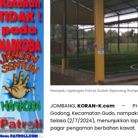
Nampak, Lapangan Futsal Sudah Dipasang Rumput 
JOMBANG,
KORAN-K.com
– Proye
Godong, Kecamatan Gudo, nampaknya
Selasa (2/7/2024), menunjukkan lapa
pagar pengaman berbahan kawat.