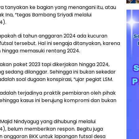
ya tanyakan ke bagian yang menangani itu, atau
k Ina, “tegas Bambang Sriyadi melalui
4).
apakah di tahun anggaran 2024 ada kucuran
tsal tersebut. Hal ini sengaja ditanyakan, karena
n hingga memasuki rentang 2024.
pakan paket 2023 tapi dikerjakan hingga 2024,
g sedang dilanggar. Sehingga ini bukan sekedar
 adalah soal dugaan konspirasi, “ujar pegiat LSM.
adalah terjadinya praktik pembiaran oleh pihak
ehingga kasus ini berujung kompromi dan bukan
ajid Nindyagug yang dihubungi melalui
4), belum memberikan respon. Begitu juga
n anggaran BKK untuk lapangan futsal desa