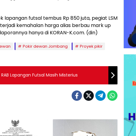
oyek lapangan futsal tembus Rp 850 juta, pegiat LSM
terjadi kemahalan harga alias berbau mark up
 laporannya hanya di KORAN-K.com. (din)
dewan
Pokir dewan Jombang
Proyek pikir
 RAB Lapangan Futsal Masih Misterius