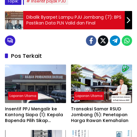
Topik:
Insentif pajak PJU
Dibalik Byarpet Lampu PJU Jombang (7): BPS
Pastikan Data PLN Valid dan Final
Pos Terkait
Laporan Utama
Laporan Utama
Insentif PPJ Mengalir ke
Transaksi Samar RSUD
Kantong Siapa (1): Kepala
Jombang (5): Penetapan
Bapenda Pilih Sikap
Harga Rawan Kemahalan
Bungkam