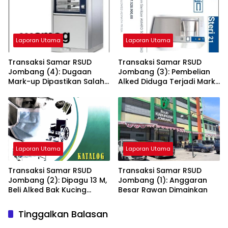
Laporan Utama
Laporan Utama
Transaksi Samar RSUD
Transaksi Samar RSUD
Jombang (4): Dugaan
Jombang (3): Pembelian
Mark-up Dipastikan Salah,
Alked Diduga Terjadi Mark-
RSUD Jombang Open
up Rp 868 juta
Dokumen
Laporan Utama
Laporan Utama
Transaksi Samar RSUD
Transaksi Samar RSUD
Jombang (2): Dipagu 13 M,
Jombang (1): Anggaran
Beli Alked Bak Kucing
Besar Rawan Dimainkan
Dalam Karung
Tinggalkan Balasan