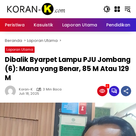
Langsung
ke
konten
Peristiwa
Kasuistik
Laporan Utama
Pendidikan
Beranda
Laporan Utama
Laporan Utama
Dibalik Byarpet Lampu PJU Jombang
(6): Mana yang Benar, 85 M Atau 129
M
0
Koran-K
3 Min Baca
Juli 18, 2025