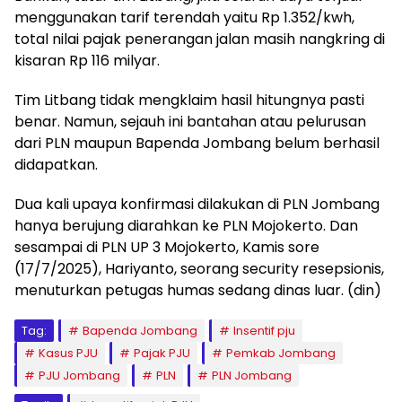
menggunakan tarif terendah yaitu Rp 1.352/kwh,
total nilai pajak penerangan jalan masih nangkring di
kisaran Rp 116 milyar.
Tim Litbang tidak mengklaim hasil hitungnya pasti
benar. Namun, sejauh ini bantahan atau pelurusan
dari PLN maupun Bapenda Jombang belum berhasil
didapatkan.
Dua kali upaya konfirmasi dilakukan di PLN Jombang
hanya berujung diarahkan ke PLN Mojokerto. Dan
sesampai di PLN UP 3 Mojokerto, Kamis sore
(17/7/2025), Hariyanto, seorang security resepsionis,
menuturkan petugas humas sedang dinas luar. (din)
Tag:
Bapenda Jombang
Insentif pju
Kasus PJU
Pajak PJU
Pemkab Jombang
PJU Jombang
PLN
PLN Jombang