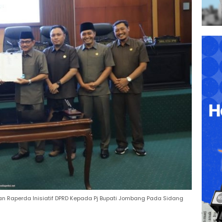
 Raperda Inisiatif DPRD Kepada Pj Bupati Jombang Pada Sidang