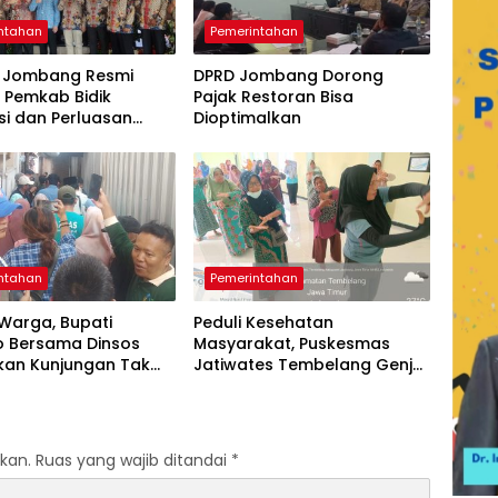
ntahan
Pemerintahan
 Jombang Resmi
DPRD Jombang Dorong
k, Pemkab Bidik
Pajak Restoran Bisa
si dan Perluasan
Dioptimalkan
an Kerja
ntahan
Pemerintahan
 Warga, Bupati
Peduli Kesehatan
o Bersama Dinsos
Masyarakat, Puskesmas
kan Kunjungan Tak
Jatiwates Tembelang Genjot
Hari Libur
Program Prolanis
kan.
Ruas yang wajib ditandai
*