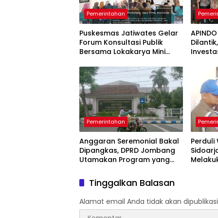
Pemerintahan
Pemeri
Puskesmas Jatiwates Gelar
APINDO
Forum Konsultasi Publik
Dilanti
Bersama Lokakarya Mini
Investa
Lintas Sektor untuk
Lapang
Tingkatkan Mutu Pelayanan
Kesehatan Jombang
Pemerintahan
Pemeri
Anggaran Seremonial Bakal
Perduli
Dipangkas, DPRD Jombang
Sidoarj
Utamakan Program yang
Melaku
Menyentuh Rakyat
Perduli 
Tinggalkan Balasan
Alamat email Anda tidak akan dipublikasi