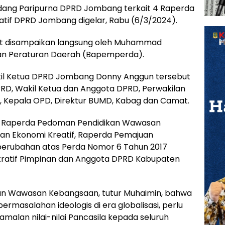
 Paripurna DPRD Jombang terkait 4 Raperda
atif DPRD Jombang digelar, Rabu (6/3/2024).
t disampaikan langsung oleh Muhammad
an Peraturan Daerah (Bapemperda).
kil Ketua DPRD Jombang Donny Anggun tersebut
DPRD, Wakil Ketua dan Anggota DPRD, Perwakilan
li, Kepala OPD, Direktur BUMD, Kabag dan Camat.
n Raperda Pedoman Pendidikan Wawasan
n Ekonomi Kreatif, Raperda Pemajuan
erubahan atas Perda Nomor 6 Tahun 2017
tratif Pimpinan dan Anggota DPRD Kabupaten
an Wawasan Kebangsaan, tutur Muhaimin, bahwa
masalahan ideologis di era globalisasi, perlu
alan nilai-nilai Pancasila kepada seluruh