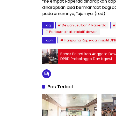
“Ke empat Raperda diharapkan dapat
diharapkan bisa bermanfaat bagi 
pada umumnya, “ujarnya. (red)
Tag:
Dewan usulkan 4 Raperda
Paripurna hak inisiatif dewan
Topik:
Paripurna Raperda Inisiatif 
Bahas Pelantikan Anggota Dew
DPRD Probolinggo Dan Ngawi
Pos Terkait