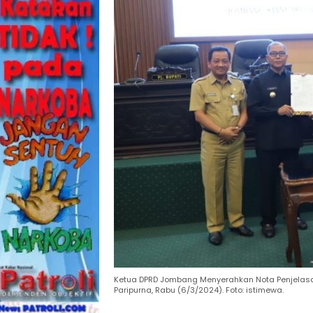
Ketua DPRD Jombang Menyerahkan Nota Penjelasan
Paripurna, Rabu (6/3/2024). Foto: istimewa.