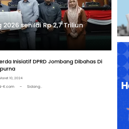
26 senilai Rp 2,7 Triliun
rda Inisiatif DPRD Jombang Dibahas Di
ipurna
Maret 10, 2024
AN-K.com – Sidang…