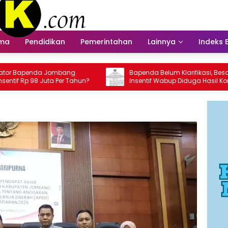
ama
Pendidikan
Pemerintahan
Lainnya
Indeks 
mbang
Bapenda Belum Klarifikasi, Besaran
Per Tahun?
Insentif Wabup Diduga Hasil Kompromi