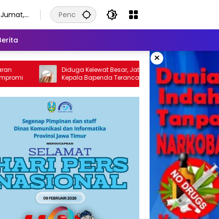
Jumat,
7
Agustus
Berita
2026
×
Diduga Kelewat Besar, Jatah Insentif
Kasus Insentif Pajak 
Kepala Bapenda Terancam Melanggar
Tersangka
Hukum