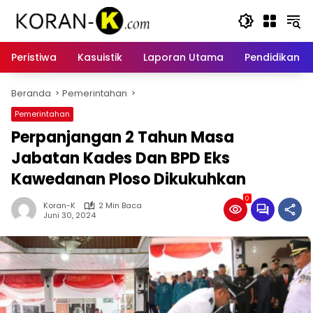
Langsung
ke
konten
Peristiwa
Kasuistik
Laporan Utama
Pendidikan
Beranda
Pemerintahan
Pemerintahan
Perpanjangan 2 Tahun Masa
Jabatan Kades Dan BPD Eks
Kawedanan Ploso Dikukuhkan
0
Koran-K
2 Min Baca
Juni 30, 2024