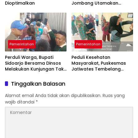
Dioptimalkan
Jombang Utamakan
Program yang Menyentuh
Rakyat
Pemerintahan
Pemerintahan
Perduli Warga, Bupati
Peduli Kesehatan
Sidoarjo Bersama Dinsos
Masyarakat, Puskesmas
Melakukan Kunjungan Tak
Jatiwates Tembelang
Perduli Hari Libur
Genjot Program Prolanis
Tinggalkan Balasan
Alamat email Anda tidak akan dipublikasikan.
Ruas yang
wajib ditandai
*