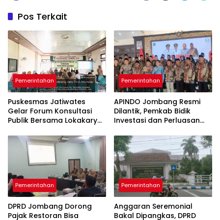
Pos Terkait
Pemerintahan
Pemerintahan
Puskesmas Jatiwates
APINDO Jombang Resmi
Gelar Forum Konsultasi
Dilantik, Pemkab Bidik
Publik Bersama Lokakarya
Investasi dan Perluasan
Mini Lintas Sektor untuk
Lapangan Kerja
Tingkatkan Mutu
Pelayanan Kesehatan
Jombang
Pemerintahan
Pemerintahan
DPRD Jombang Dorong
Anggaran Seremonial
Pajak Restoran Bisa
Bakal Dipangkas, DPRD