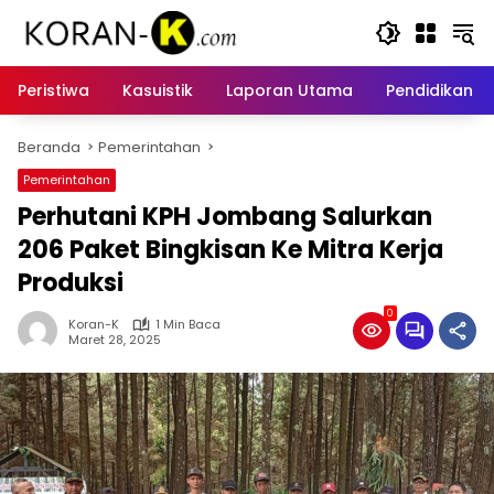
Langsung
ke
konten
Peristiwa
Kasuistik
Laporan Utama
Pendidikan
Beranda
Pemerintahan
Pemerintahan
Perhutani KPH Jombang Salurkan
206 Paket Bingkisan Ke Mitra Kerja
Produksi
0
Koran-K
1 Min Baca
Maret 28, 2025