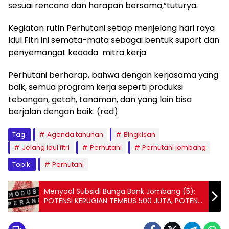
sesuai rencana dan harapan bersama,”tuturya.
Kegiatan rutin Perhutani setiap menjelang hari raya
Idul Fitri ini semata-mata sebagai bentuk suport dan
penyemangat keoada mitra kerja
Perhutani berharap, bahwa dengan kerjasama yang
baik, semua program kerja seperti produksi
tebangan, getah, tanaman, dan yang lain bisa
berjalan dengan baik. (red)
Tag:
Agenda tahunan
Bingkisan
Jelang idul fitri
Perhutani
Perhutani jombang
Topik:
Perhutani
Menyoal Subsidi Bunga Bank Jombang (5):
POTENSI KERUGIAN TEMBUS 500 JUTA, POTENSI
TIPIKOR TAK TERTEBUS