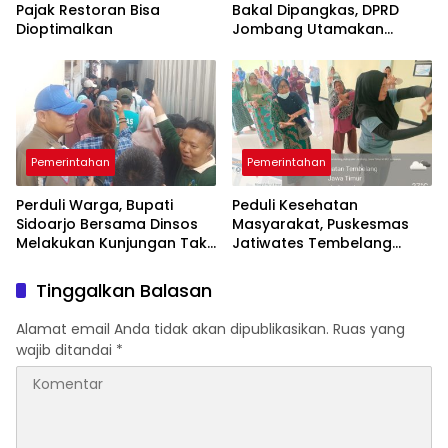
Pajak Restoran Bisa
Bakal Dipangkas, DPRD
Dioptimalkan
Jombang Utamakan
Program yang Menyentuh
Rakyat
Pemerintahan
Pemerintahan
Perduli Warga, Bupati
Peduli Kesehatan
Sidoarjo Bersama Dinsos
Masyarakat, Puskesmas
Melakukan Kunjungan Tak
Jatiwates Tembelang
Perduli Hari Libur
Genjot Program Prolanis
Tinggalkan Balasan
Alamat email Anda tidak akan dipublikasikan.
Ruas yang
wajib ditandai
*