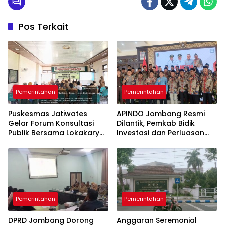
Pos Terkait
Pemerintahan
Pemerintahan
Puskesmas Jatiwates
APINDO Jombang Resmi
Gelar Forum Konsultasi
Dilantik, Pemkab Bidik
Publik Bersama Lokakarya
Investasi dan Perluasan
Mini Lintas Sektor untuk
Lapangan Kerja
Tingkatkan Mutu
Pelayanan Kesehatan
Jombang
Pemerintahan
Pemerintahan
DPRD Jombang Dorong
Anggaran Seremonial