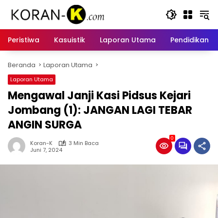
Langsung
ke
konten
Peristiwa
Kasuistik
Laporan Utama
Pendidikan
Beranda
Laporan Utama
Laporan Utama
Mengawal Janji Kasi Pidsus Kejari
Jombang (1): JANGAN LAGI TEBAR
ANGIN SURGA
0
Koran-K
3 Min Baca
Juni 7, 2024