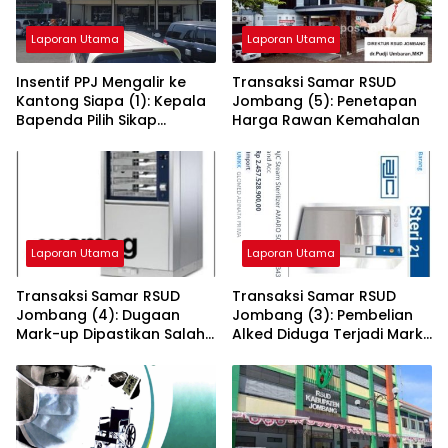
Laporan Utama
Laporan Utama
Insentif PPJ Mengalir ke
Transaksi Samar RSUD
Kantong Siapa (1): Kepala
Jombang (5): Penetapan
Bapenda Pilih Sikap
Harga Rawan Kemahalan
Bungkam
Laporan Utama
Laporan Utama
Transaksi Samar RSUD
Transaksi Samar RSUD
Jombang (4): Dugaan
Jombang (3): Pembelian
Mark-up Dipastikan Salah,
Alked Diduga Terjadi Mark-
RSUD Jombang Open
up Rp 868 juta
Dokumen