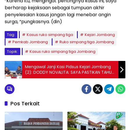
“Karena itu, mengingat pentingnya kasus ini, saya
berharap kejaksaan sebagai tumpuan akhir
penyelesaian kasus jangan lagi menebar angin
surga, “pungkasnya. (din)
Tag:
Kasus ruko simpang tiga
Kejari Jombang
Pemkab Jombang
Ruko simpang tiga Jombang
Topik:
Kasus ruko simpang tiga Jombang
Mengawal Janji Kasi Pidsus Kejari Jombang
(2): DODDY NOVALITA: SAYA PASTIKAN TAHUN
INI SELESAI
Pos Terkait