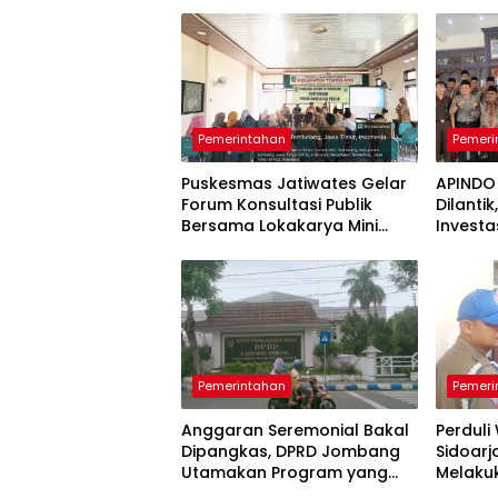
Pemerintahan
Pemeri
Puskesmas Jatiwates Gelar
APINDO
Forum Konsultasi Publik
Dilanti
Bersama Lokakarya Mini
Investa
Lintas Sektor untuk
Lapang
Tingkatkan Mutu Pelayanan
Kesehatan Jombang
Pemerintahan
Pemeri
Anggaran Seremonial Bakal
Perduli
Dipangkas, DPRD Jombang
Sidoarj
Utamakan Program yang
Melaku
Menyentuh Rakyat
Perduli 