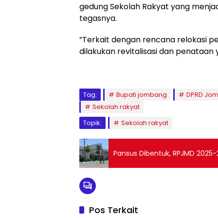
gedung Sekolah Rakyat yang menjadi
tegasnya.
”Terkait dengan rencana relokasi 
dilakukan revitalisasi dan penataan 
Tag:
Bupati jombang
DPRD Jo
Sekolah rakyat
Topik:
Sekolah rakyat
Pansus Dibentuk, RPJMD 2025-
Pos Terkait