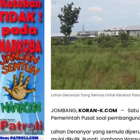
Lahan Denanyar Yang Semula Untuk Relokasi Pasar
JOMBANG,
KORAN-K.COM
– Satu l
Pemerintah Pusat soal pembanguna
Lahan Denanyar yang semula diperu
mulai dikulik. Bupati Jombang War