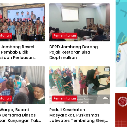
ntahan
Pemerintahan
 Jombang Resmi
DPRD Jombang Dorong
k, Pemkab Bidik
Pajak Restoran Bisa
si dan Perluasan
Dioptimalkan
an Kerja
ntahan
Pemerintahan
 Warga, Bupati
Peduli Kesehatan
o Bersama Dinsos
Masyarakat, Puskesmas
kan Kunjungan Tak
Jatiwates Tembelang Genjot
Hari Libur
Program Prolanis