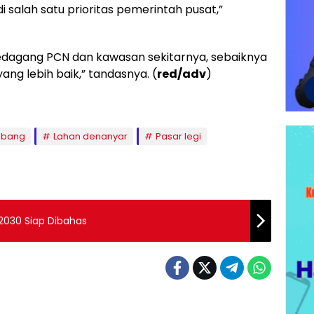
 salah satu prioritas pemerintah pusat,”
pedagang PCN dan kawasan sekitarnya, sebaiknya
yang lebih baik,” tandasnya. (
red/adv
)
mbang
Lahan denanyar
Pasar legi
2030 Siap Dibahas