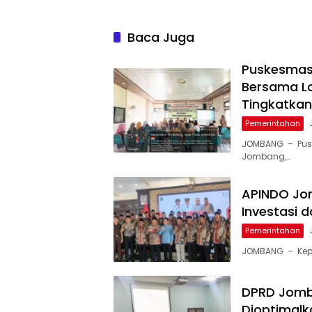
Baca Juga
Puskesmas 
Bersama Lo
Tingkatka
Pemerintahan
JOMBANG – Pusk
Jombang,…
APINDO Jom
Investasi 
Pemerintahan
JOMBANG – Kepe
DPRD Jomb
Dioptimalk