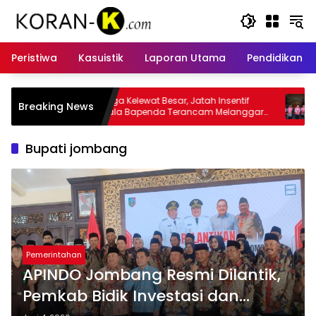
Langsung
ke
konten
Peristiwa
Kasuistik
Laporan Utama
Pendidikan
ar, Jatah Insentif
Kasus Insentif Pajak Listrik Muncul
Breaking News
Terancam Melanggar
Tersangka
Bupati jombang
Pemerintahan
APINDO Jombang Resmi Dilantik,
Pemkab Bidik Investasi dan