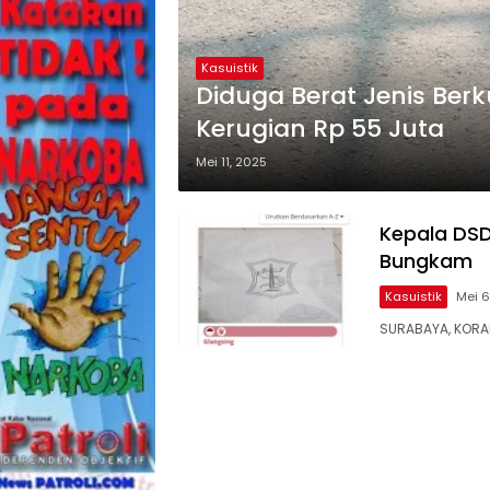
Kasuistik
Diduga Berat Jenis Ber
Kerugian Rp 55 Juta
Mei 11, 2025
Kepala DSD
Bungkam
Kasuistik
Mei 6
SURABAYA, KORA