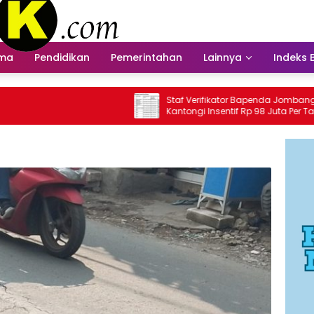
ama
Pendidikan
Pemerintahan
Lainnya
Indeks 
Staf Verifikator Bapenda Jombang
Ba
Kantongi Insentif Rp 98 Juta Per Tahun?
In