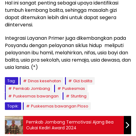
Hal ini sangat penting sebagai upaya identifikasi
tumbuh kembang balita, sehingga masalah gizi
dapat ditemukan lebih dini untuk dapat segera
diintervensi.
Integrasi Layanan Primer juga dikembangkan pada
Posyandu dengan pelayanan siklus hidup meliputi
pelayanan ibu hamil, melahirkan, nifas, usia bayi dan
balita, usia pra sekolah, usia remaja, usia dewasa, dan
usia lansia. (*)
Tag:
Dinas kesehatan
Gizi balita
Pemkab Jombang
Puskesmas
Puskesmas bawangan
Stunting
Topik:
Puskesmas bawangan Ploso
Pemkab Jombang Termotivasi Ajang Bea
Cukai Kediri Award 2024