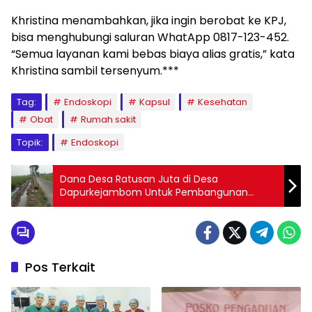
Khristina menambahkan, jika ingin berobat ke KPJ,
bisa menghubungi saluran WhatApp 0817-123-452.
“Semua layanan kami bebas biaya alias gratis,” kata
Khristina sambil tersenyum.***
Tag:
Endoskopi
Kapsul
Kesehatan
Obat
Rumah sakit
Topik:
Endoskopi
Dana Desa Ratusan Juta di Desa
Dapurkejambom Untuk Pembangunan
Berkelanjutan
Pos Terkait