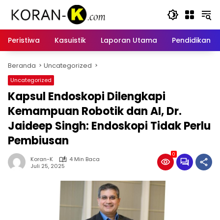
Langsung
ke
konten
Peristiwa
Kasuistik
Laporan Utama
Pendidikan
Beranda
Uncategorized
Uncategorized
Kapsul Endoskopi Dilengkapi
Kemampuan Robotik dan AI, Dr.
Jaideep Singh: Endoskopi Tidak Perlu
Pembiusan
0
Koran-K
4 Min Baca
Juli 25, 2025