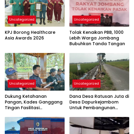
Uncategorized
Uncategorized
KPJ Borong Healthcare
Tolak Kenaikan PBB, 1000
Asia Awards 2026
Lebih Warga Jombang
Bubuhkan Tanda Tangan
Uncategorized
Uncategorized
Dukung Ketahanan
Dana Desa Ratusan Juta di
Pangan, Kades Ganggang
Desa Dapurkejambom
Tingan Fasilitasi
Untuk Pembangunan
Normalisasi Lahan Sawah
Berkelanjutan
Dengan Bantuan
Pengusaha