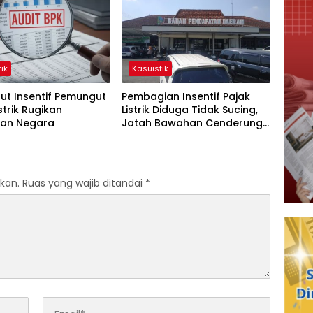
ik
Kasuistik
ut Insentif Pemungut
Pembagian Insentif Pajak
strik Rugikan
Listrik Diduga Tidak Sucing,
an Negara
Jatah Bawahan Cenderung
Dikalahkan
kan.
Ruas yang wajib ditandai
*