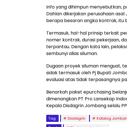
Info yang dihimpun menyebutkan, 
Dahlan dikerjakan perusahaan asal 
berapa besaran angka kontrak, itu 
Termasuk, hal-hal prinsip terkait 
nomer kontrak, durasi pekerjaan, da
terpantau. Dengan kata lain, pelak
sembunyi alias siluman.
Dugaan proyek siluman menguat, teg
sidak termasuk oleh Pj Bupati Jomb
evaluasi atas tidak terpasangnya pa
Benarkah paket epurchasing belanja
dimenangkan PT Pro Lansekap Indonesi
Kepala Disdagrin Jombang selalu PPK
Tag:
Disdagrin
Katalog Jomba