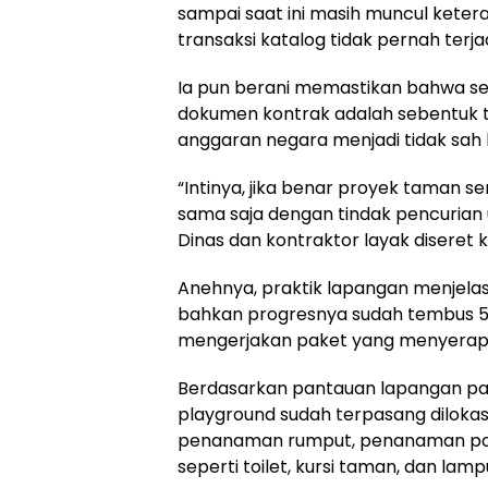
sampai saat ini masih muncul keter
transaksi katalog tidak pernah terjad
Ia pun berani memastikan bahwa set
dokumen kontrak adalah sebentuk ti
anggaran negara menjadi tidak sah 
“Intinya, jika benar proyek taman sen
sama saja dengan tindak pencurian u
Dinas dan kontraktor layak diseret
Anehnya, praktik lapangan menjelask
bahkan progresnya sudah tembus 50
mengerjakan paket yang menyerap ua
Berdasarkan pantauan lapangan pa
playground sudah terpasang dilokasi
penanaman rumput, penanaman po
seperti toilet, kursi taman, dan lam