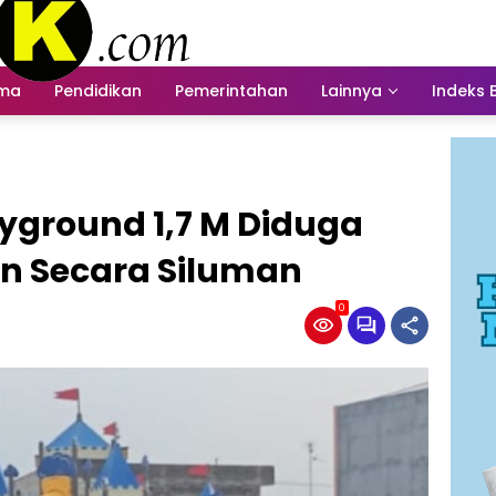
ama
Pendidikan
Pemerintahan
Lainnya
Indeks 
yground 1,7 M Diduga
an Secara Siluman
0