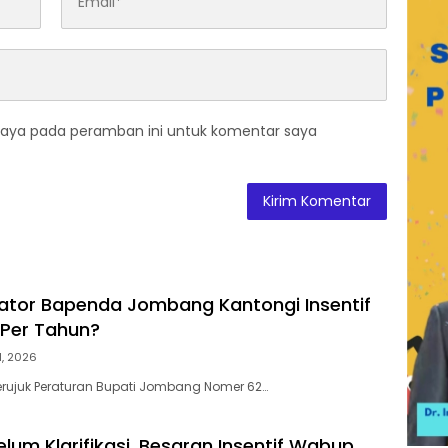
saya pada peramban ini untuk komentar saya
ikator Bapenda Jombang Kantongi Insentif
 Per Tahun?
31, 2026
juk Peraturan Bupati Jombang Nomer 62…
lum Klarifikasi, Besaran Insentif Wabup