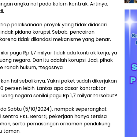
angan angka nol pada kolom kontrak. Artinya,
i.
iap pelaksanaan proyek yang tidak didasari
ndak pidana korupsi. Sebab, pencairan
karena tidak dilandasi mekanisme yang benar.
ilai pagu Rp 1,7 milyar tidak ada kontrak kerja, ya
ang negara. Dan itu adalah korupsi. Jadi, pihak
 ke ranah hukum, “tegasnya
an hal sebaliknya. Yakni paket sudah dikerjakan
 persen lebih. Lantas apa dasar kontraktor
ng negara senilai pagu Rp 1,7 milyar tersebut?
da Sabtu (5/10/2024), nampak seperangkat
 sentra PKL. Berarti, pekerjaan hanya tersisa
hon, serta pemasangan ornamen pendukung
pu taman.