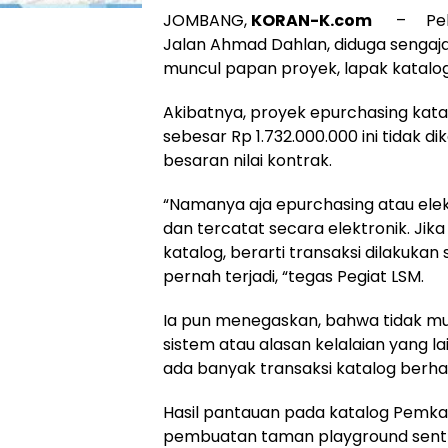
JOMBANG,
KORAN-K.com
– Pelaks
Jalan Ahmad Dahlan, diduga sengaja 
muncul papan proyek, lapak katalo
Akibatnya, proyek epurchasing kat
sebesar Rp 1.732.000.000 ini tidak 
besaran nilai kontrak.
“Namanya aja epurchasing atau elekt
dan tercatat secara elektronik. Jik
katalog, berarti transaksi dilakukan
pernah terjadi, “tegas Pegiat LSM.
Ia pun menegaskan, bahwa tidak mu
sistem atau alasan kelalaian yang lai
ada banyak transaksi katalog berha
Hasil pantauan pada katalog Pemk
pembuatan taman playground sentra