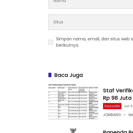
Simpan nama, email, dan situs web 
berikutnya.
Baca Juga
Staf Verif
Rp 98 Juta
Kasuistik
Juli 
JOMBANG – Meru
Bapenda Be