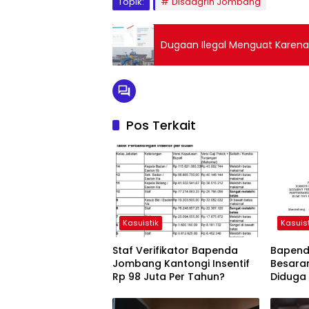
Topik:
Disdagrin Jombang
Dugaan Ilegal Menguat Karena 
Pos Terkait
Kasuistik
Kasuist
Staf Verifikator Bapenda
Bapenda
Jombang Kantongi Insentif
Besara
Rp 98 Juta Per Tahun?
Diduga