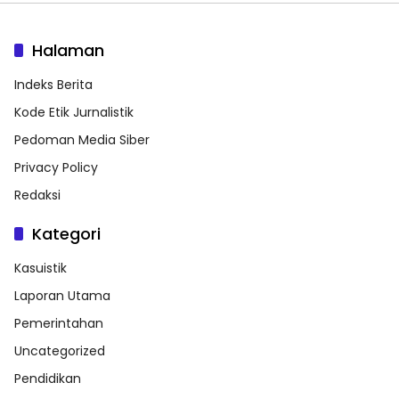
Halaman
Indeks Berita
Kode Etik Jurnalistik
Pedoman Media Siber
Privacy Policy
Redaksi
Kategori
Kasuistik
Laporan Utama
Pemerintahan
Uncategorized
Pendidikan