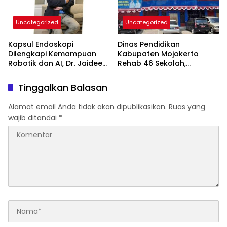
Uncategorized
Uncategorized
Kapsul Endoskopi
Dinas Pendidikan
Dilengkapi Kemampuan
Kabupaten Mojokerto
Robotik dan AI, Dr. Jaideep
Rehab 46 Sekolah,
Singh: Endoskopi Tidak
Masyarakat Respons
Perlu Pembiusan
Positif
Tinggalkan Balasan
Alamat email Anda tidak akan dipublikasikan.
Ruas yang
wajib ditandai
*