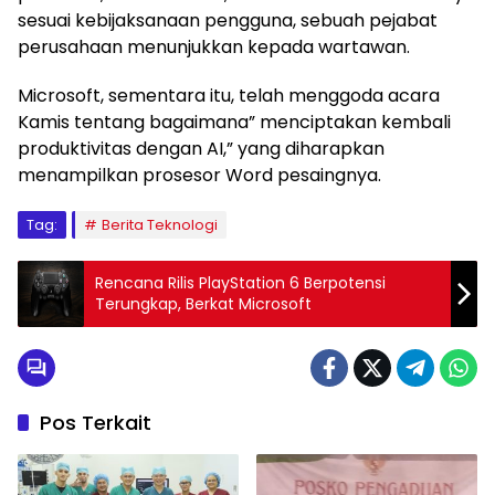
sesuai kebijaksanaan pengguna, sebuah pejabat
perusahaan menunjukkan kepada wartawan.
Microsoft, sementara itu, telah menggoda acara
Kamis tentang bagaimana” menciptakan kembali
produktivitas dengan AI,” yang diharapkan
menampilkan prosesor Word pesaingnya.
Tag:
Berita Teknologi
Rencana Rilis PlayStation 6 Berpotensi
Terungkap, Berkat Microsoft
Pos Terkait