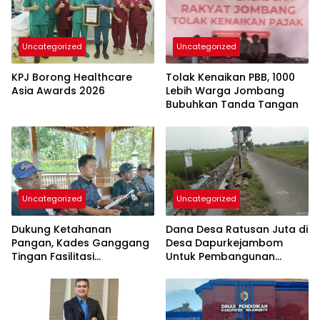
Uncategorized
Uncategorized
KPJ Borong Healthcare
Tolak Kenaikan PBB, 1000
Asia Awards 2026
Lebih Warga Jombang
Bubuhkan Tanda Tangan
Uncategorized
Uncategorized
Dukung Ketahanan
Dana Desa Ratusan Juta di
Pangan, Kades Ganggang
Desa Dapurkejambom
Tingan Fasilitasi
Untuk Pembangunan
Normalisasi Lahan Sawah
Berkelanjutan
Dengan Bantuan
Pengusaha