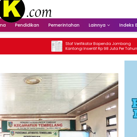
ama
Pendidikan
Pemerintahan
Lainnya
Indeks 
Staf Verifikator Bapenda Jombang
Bapend
Kantongi Insentif Rp 98 Juta Per Tahun?
Insent