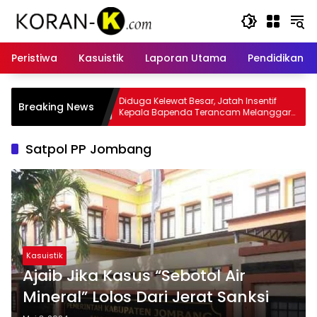
Langsung
ke
konten
Peristiwa
Kasuistik
Laporan Utama
Pendidikan
ewat Besar, Jatah Insentif
Kasus Insentif Pajak Listrik Munc
Breaking News
penda Terancam Melanggar
Tersangka
Satpol PP Jombang
Kasuistik
Ajaib Jika Kasus “Sebotol Air
Mineral” Lolos Dari Jerat Sanksi