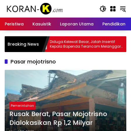
Langsung
ke
konten
Peristiwa
Kasuistik
Laporan Utama
Pendidikan
lewat Besar, Jatah Insentif
Kasus Insentif Pajak Listrik Mun
Breaking News
apenda Terancam Melanggar
Tersangka
Pasar mojotrisno
Pemerintahan
Rusak Berat, Pasar Mojotrisno
Dialokasikan Rp 1,2 Milyar