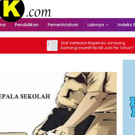
ama
Pendidikan
Pemerintahan
Lainnya
Indeks 
Staf Verifikator Bapenda Jombang
Bapenda
Kantongi Insentif Rp 98 Juta Per Tahun?
Insenti