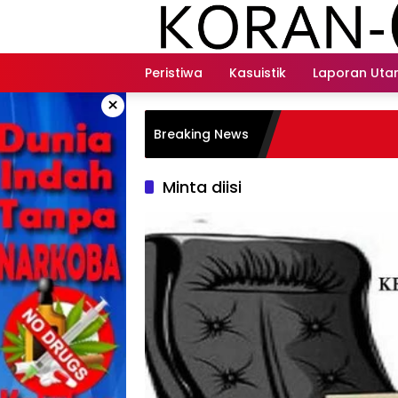
Langsung
ke
konten
Peristiwa
Kasuistik
Laporan Ut
×
Breaking News
Minta diisi