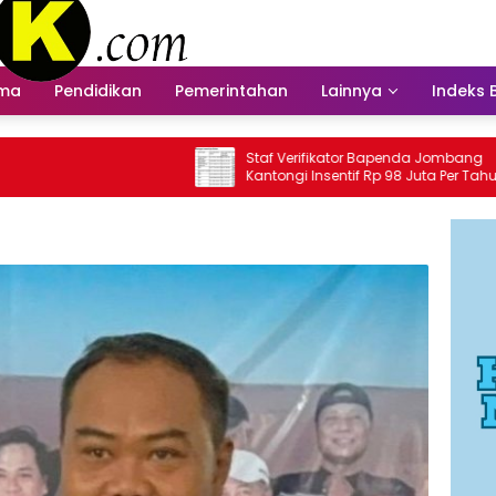
ama
Pendidikan
Pemerintahan
Lainnya
Indeks 
Staf Verifikator Bapenda Jombang
Bape
Kantongi Insentif Rp 98 Juta Per Tahun?
Inse