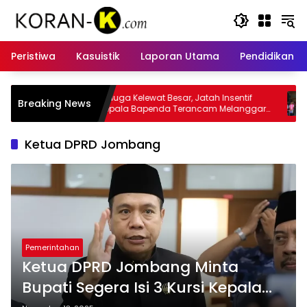
Langsung
ke
konten
Peristiwa
Kasuistik
Laporan Utama
Pendidikan
elewat Besar, Jatah Insentif
Kasus Insentif Pajak Listrik Mu
Breaking News
Bapenda Terancam Melanggar
Tersangka
Ketua DPRD Jombang
Pemerintahan
Ketua DPRD Jombang Minta
Bupati Segera Isi 3 Kursi Kepala