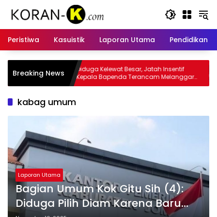
Langsung
ke
konten
Peristiwa
Kasuistik
Laporan Utama
Pendidikan
at Besar, Jatah Insentif
Kasus Insentif Pajak Listrik Muncul
Breaking News
enda Terancam Melanggar
Tersangka
kabag umum
Laporan Utama
Bagian Umum Kok Gitu Sih (4):
Diduga Pilih Diam Karena Baru