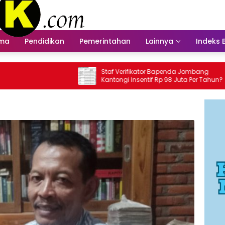
ama
Pendidikan
Pemerintahan
Lainnya
Indeks 
Staf Verifikator Bapenda Jombang
Bapenda 
Kantongi Insentif Rp 98 Juta Per Tahun?
Insenti