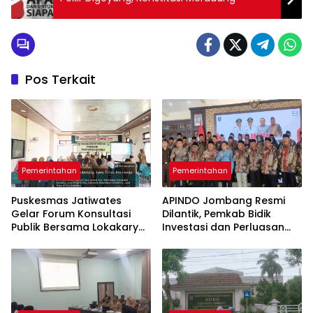
Pos Terkait
Pemerintahan
Pemerintahan
Puskesmas Jatiwates
APINDO Jombang Resmi
Gelar Forum Konsultasi
Dilantik, Pemkab Bidik
Publik Bersama Lokakarya
Investasi dan Perluasan
Mini Lintas Sektor untuk
Lapangan Kerja
Tingkatkan Mutu
Pelayanan Kesehatan
Jombang