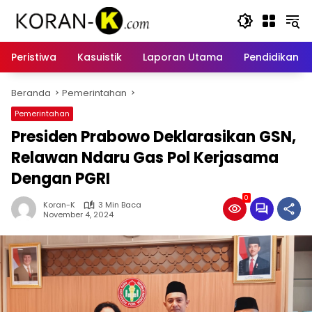
Langsung
ke
konten
Peristiwa
Kasuistik
Laporan Utama
Pendidikan
Beranda
Pemerintahan
Pemerintahan
Presiden Prabowo Deklarasikan GSN,
Relawan Ndaru Gas Pol Kerjasama
Dengan PGRI
0
Koran-K
3 Min Baca
November 4, 2024