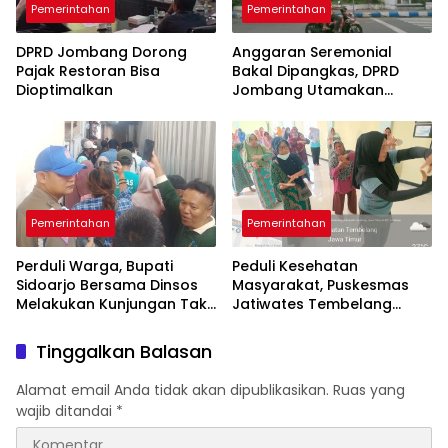
Pemerintahan
Pemerintahan
DPRD Jombang Dorong
Anggaran Seremonial
Pajak Restoran Bisa
Bakal Dipangkas, DPRD
Dioptimalkan
Jombang Utamakan
Program yang Menyentuh
Rakyat
Pemerintahan
Pemerintahan
Perduli Warga, Bupati
Peduli Kesehatan
Sidoarjo Bersama Dinsos
Masyarakat, Puskesmas
Melakukan Kunjungan Tak
Jatiwates Tembelang
Perduli Hari Libur
Genjot Program Prolanis
Tinggalkan Balasan
Alamat email Anda tidak akan dipublikasikan.
Ruas yang
wajib ditandai
*