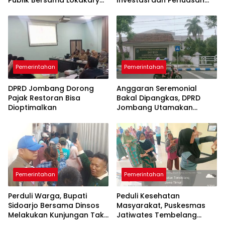
Publik Bersama Lokakarya
Investasi dan Perluasan
Mini Lintas Sektor untuk
Lapangan Kerja
Tingkatkan Mutu
Pelayanan Kesehatan
Jombang
Pemerintahan
Pemerintahan
DPRD Jombang Dorong
Anggaran Seremonial
Pajak Restoran Bisa
Bakal Dipangkas, DPRD
Dioptimalkan
Jombang Utamakan
Program yang Menyentuh
Rakyat
Pemerintahan
Pemerintahan
Perduli Warga, Bupati
Peduli Kesehatan
Sidoarjo Bersama Dinsos
Masyarakat, Puskesmas
Melakukan Kunjungan Tak
Jatiwates Tembelang
Perduli Hari Libur
Genjot Program Prolanis