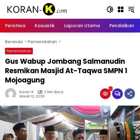
Langsung
ke
konten
Peristiwa
Kasuistik
Laporan Utama
Pendidikan
Beranda
Pemerintahan
Pemerintahan
Gus Wabup Jombang Salmanudin
Resmikan Masjid At-Taqwa SMPN 1
Mojoagung
0
Koran-K
2 Min Baca
Maret 13, 2025