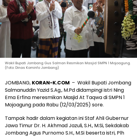
Wakil Bupati Jombang Gus Salman Resmikan Masjid SMPN 1 Mojoagung.
(Foto: Dinas Kominfo Jombang)
JOMBANG,
KORAN-K.COM
– Wakil Bupati Jombang
Salmanuddin Yazid S.Ag., M.Pd didampingi istri Ning
Ema Erfina meresmikan Masjid At Taqwa di SMPN 1
Mojoagung pada Rabu (12/03/2025) sore.
Tampak hadir dalam kegiatan ini Staf Ahli Gubernur
Jawa Timur Dr. H. Akhmad Jazuli, S.H., M.Si, Sekdakab
Jombang Agus Purnomo S.H., M.Si beserta istri, Plh