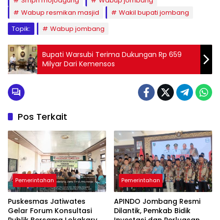
Smpn mojoagung
Wabup jombang
Wabup resmikan masjid
Wakil bupati jombang
Topik:
Wabup jombang
Bupati Warsubi Terima Dukungan Rp 659
Milyar Dari Kemensos
Pos Terkait
Pemerintahan
Pemerintahan
Puskesmas Jatiwates
APINDO Jombang Resmi
Gelar Forum Konsultasi
Dilantik, Pemkab Bidik