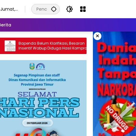
Jumat,
7
Agustus
Berita
2026
×
elum Klarifikasi, Besaran
Diduga Kelewat Besar, Jatah In
Wabup Diduga Hasil Kompromi
Kepala Bapenda Terancam M
Hukum