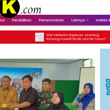
ama
Pendidikan
Pemerintahan
Lainnya
Indeks 
Staf Verifikator Bapenda Jombang
Bapenda B
Kantongi Insentif Rp 98 Juta Per Tahun?
Insentif 