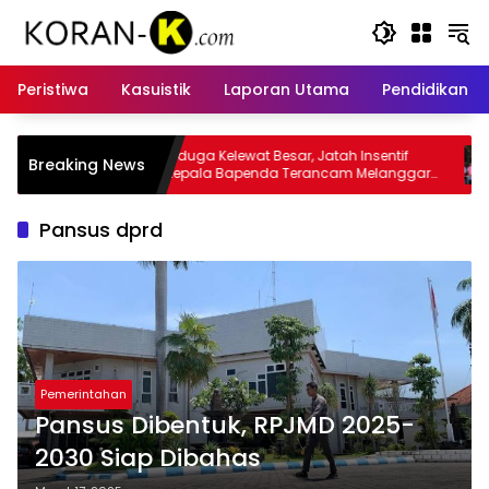
Langsung
ke
konten
Peristiwa
Kasuistik
Laporan Utama
Pendidikan
at Besar, Jatah Insentif
Kasus Insentif Pajak Listrik Muncul
Breaking News
enda Terancam Melanggar
Tersangka
Pansus dprd
Pemerintahan
Pansus Dibentuk, RPJMD 2025-
2030 Siap Dibahas