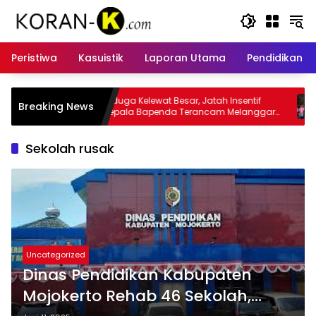
Langsung
ke
konten
Peristiwa
Kasuistik
Laporan Utama
Pendidikan
 Besar, Jatah Insentif
Kasus Insentif Pajak Listrik Muncul
Breaking News
da Terancam Melanggar
Tersangka
Sekolah rusak
Uncategorized
Dinas Pendidikan Kabupaten
Mojokerto Rehab 46 Sekolah,