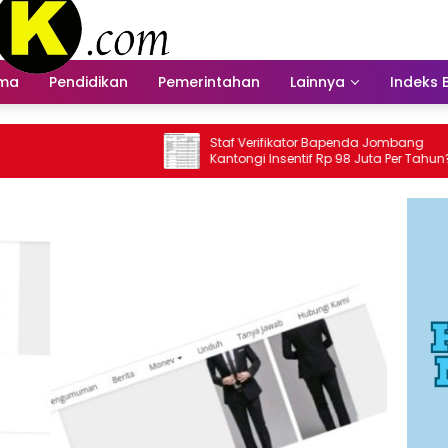
ama
Pendidikan
Pemerintahan
Lainnya
Indeks 
Staf Verifikator Bapenda Jombang
Bape
Kantongi Insentif Rp 98 Juta Per Tahun?
Inse