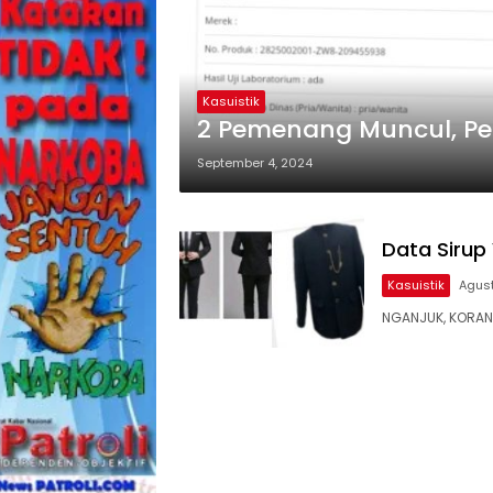
Kasuistik
2 Pemenang Muncul, Pe
September 4, 2024
Data Sirup
Kasuistik
Agust
NGANJUK, KOR