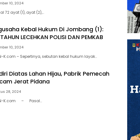
mber 10, 2024
72 ayat (1), ayat (2),…
gusaha Kebal Hukum Di Jombang (1):
TAHUN LECEHKAN POLISI DAN PEMKAB
mber 10, 2024
-K.com – Sepertinya, sebutan kebal hukum layak…
diri Diatas Lahan Hijau, Pabrik Pemecah
cam Jerat Pidana
us 28, 2024
AN-K.com – Pasal…