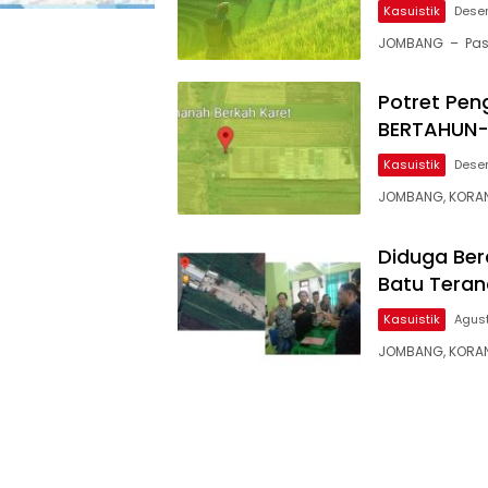
Kasuistik
Dese
JOMBANG – Pasal 
Potret Pen
BERTAHUN-
Kasuistik
Dese
JOMBANG, KORAN
Diduga Ber
Batu Teran
Kasuistik
Agust
JOMBANG, KOR