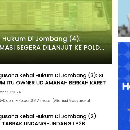
l Hukum Di Jombang (4):
RMASI SEGERA DILANJUT KE POLDA
gusaha Kebal Hukum Di Jombang (3): SI
UM ITU OWNER UD AMANAH BERKAH KARET
ber 11, 2024
-K.com – Ketua LSM Almatar (Alianssi Masyarakat…
gusaha Kebal Hukum Di Jombang (2):
N TABRAK UNDANG-UNDANG LP2B