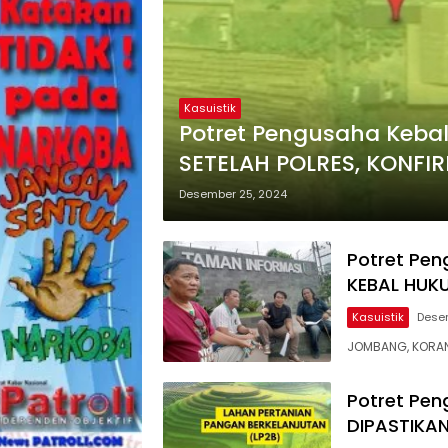
Kasuistik
Potret Pengusaha Keba
SETELAH POLRES, KONFI
JATIM
Desember 25, 2024
Potret Pen
KEBAL HUK
Kasuistik
Desem
JOMBANG, KORAN
Potret Pen
DIPASTIKA