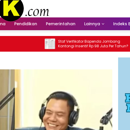
ama
Pendidikan
Pemerintahan
Lainnya
Indeks 
Staf Verifikator Bapenda Jombang
Bapenda
Kantongi Insentif Rp 98 Juta Per Tahun?
Insenti