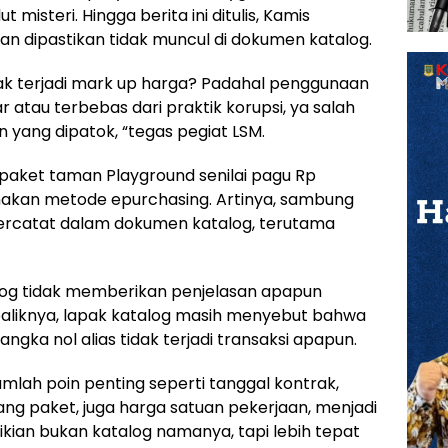
misteri. Hingga berita ini ditulis, Kamis
an dipastikan tidak muncul di dokumen katalog.
k terjadi mark up harga? Padahal penggunaan
atau terbebas dari praktik korupsi, ya salah
an yang dipatok, “tegas pegiat LSM.
paket taman Playground senilai pagu Rp
unakan metode epurchasing. Artinya, sambung
b tercatat dalam dokumen katalog, terutama
talog tidak memberikan penjelasan apapun
baliknya, lapak katalog masih menyebut bahwa
ka nol alias tidak terjadi transaksi apapun.
mlah poin penting seperti tanggal kontrak,
ng paket, juga harga satuan pekerjaan, menjadi
mikian bukan katalog namanya, tapi lebih tepat