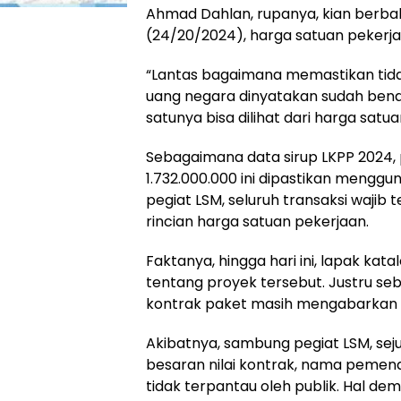
Ahmad Dahlan, rupanya, kian berbalut 
(24/20/2024), harga satuan pekerja
“Lantas bagaimana memastikan tida
uang negara dinyatakan sudah benar 
satunya bisa dilihat dari harga satu
Sebagaimana data sirup LKPP 2024, 
1.732.000.000 ini dipastikan mengg
pegiat LSM, seluruh transaksi waji
rincian harga satuan pekerjaan.
Faktanya, hingga hari ini, lapak ka
tentang proyek tersebut. Justru se
kontrak paket masih mengabarkan ang
Akibatnya, sambung pegiat LSM, seju
besaran nilai kontrak, nama pemena
tidak terpantau oleh publik. Hal de