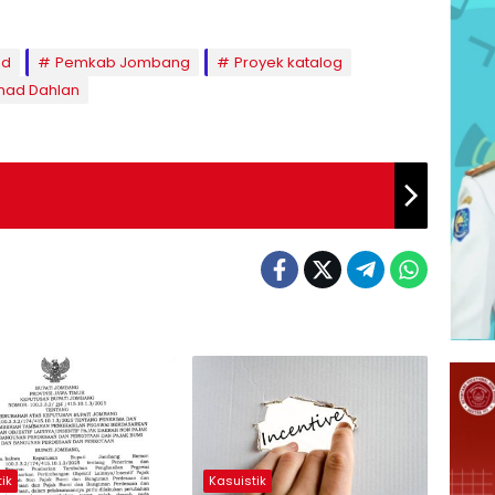
nd
Pemkab Jombang
Proyek katalog
mad Dahlan
ik
Kasuistik