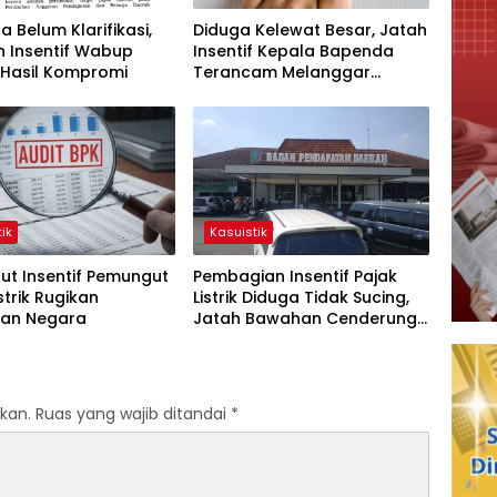
 Belum Klarifikasi,
Diduga Kelewat Besar, Jatah
n Insentif Wabup
Insentif Kepala Bapenda
 Hasil Kompromi
Terancam Melanggar
Hukum
ik
Kasuistik
ut Insentif Pemungut
Pembagian Insentif Pajak
strik Rugikan
Listrik Diduga Tidak Sucing,
an Negara
Jatah Bawahan Cenderung
Dikalahkan
kan.
Ruas yang wajib ditandai
*