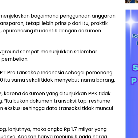
aja menjelaskan bagaimana penggunaan anggaran
sparan, tetapi lebih prinsip dari itu, praktik
bab, epurchasing itu identik dengan dokumen
ayground sempat menunjukkan selembar
 pembelian.
T Pro Lansekap Indonesia sebagai pemenang
0 itu sama sekali tidak menyebut nama barang.
SM, karena dokumen yang ditunjukkan PPK tidak
. “Itu bukan dokumen transaksi, tapi reshume
n ekskusi sehingga data transaksi tidak muncul
g, lanjutnya, maka angka Rp 1,7 milyar yang
aksudnya. Apakah hanya menunjuk pada harga