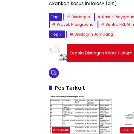
Akankah kasus ini lolos? (din)
Tag:
Disdagrin
Kasus Playgrou
Proyek Playground
Sentra PKL Ah
Topik:
Disdagrin Jombang
Kepala Disdagrin Kebal Hukum
Pos Terkait
Kasuistik
Kasuist