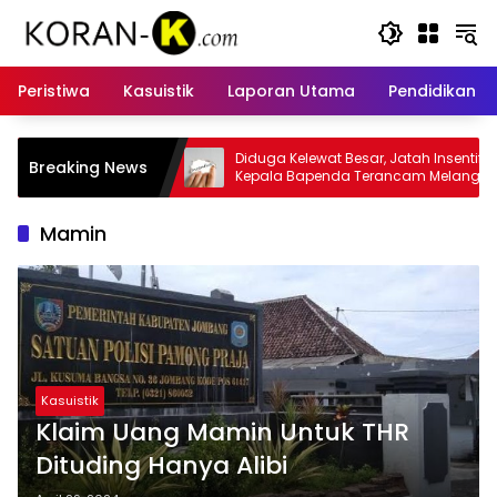
Langsung
ke
konten
Peristiwa
Kasuistik
Laporan Utama
Pendidikan
Diduga Kelewat Besar, Jatah Insentif
Kasus Insentif Paj
Breaking News
Kepala Bapenda Terancam Melanggar
Tersangka
Hukum
Mamin
Kasuistik
Klaim Uang Mamin Untuk THR
Dituding Hanya Alibi