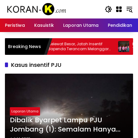
Langsung
ke
konten
Peristiwa
Kasuistik
Laporan Utama
Pendidikan
r, Jatah Insentif
Kasus Insentif Pajak Listrik Muncul
Breaking News
erancam Melanggar
Tersangka
Kasus insentif PJU
Laporan Utama
Dibalik Byarpet Lampu PJU
Jombang (1): Semalam Hanya