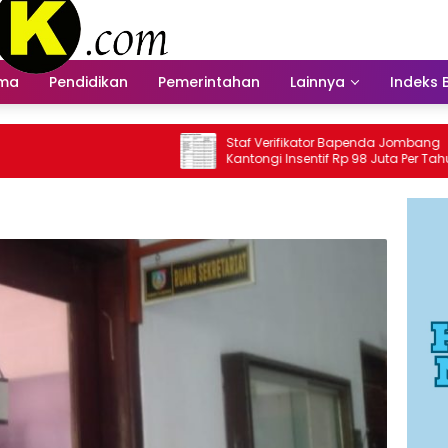
ama
Pendidikan
Pemerintahan
Lainnya
Indeks 
Staf Verifikator Bapenda Jombang
Bap
Kantongi Insentif Rp 98 Juta Per Tahun?
Ins