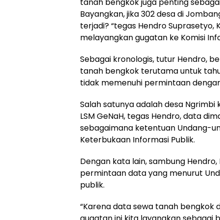
tanah bengkok juga penting sebagai
Bayangkan, jika 302 desa di Jombang 
terjadi? “tegas Hendro Suprasetyo,
melayangkan gugatan ke Komisi Infor
Sebagai kronologis, tutur Hendro, b
tanah bengkok terutama untuk tahu
tidak memenuhi permintaan dengan
Salah satunya adalah desa Ngrimb
LSM GeNaH, tegas Hendro, data dima
sebagaimana ketentuan Undang-un
Keterbukaan Informasi Publik.
Dengan kata lain, sambung Hendro,
permintaan data yang menurut Unda
publik.
“Karena data sewa tanah bengkok d
gugatan ini kita layangkan sebagai