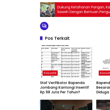
Dukung Ketahanan Pangan, Kad
Sawah Dengan Bantuan Peng
Pos Terkait
Kasuistik
Kasuist
Staf Verifikator Bapenda
Bapenda
Jombang Kantongi Insentif
Besara
Rp 98 Juta Per Tahun?
Diduga