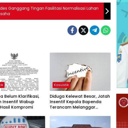
es Ganggang Tingan Fasilitasi Normalisasi Lahan
usaha
ik
Kasuistik
 Belum Klarifikasi,
Diduga Kelewat Besar, Jatah
n Insentif Wabup
Insentif Kepala Bapenda
 Hasil Kompromi
Terancam Melanggar
Hukum