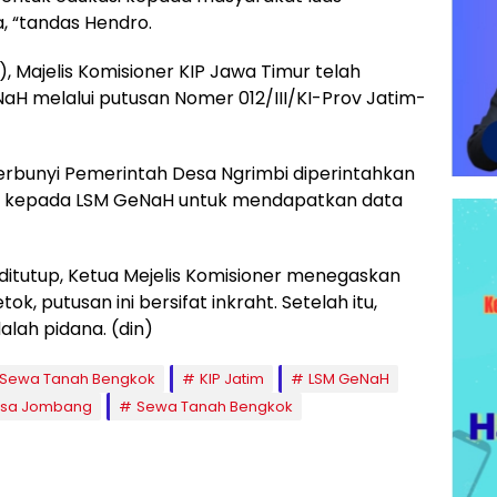
, “tandas Hendro.
 Majelis Komisioner KIP Jawa Timur telah
 melalui putusan Nomer 012/III/KI-Prov Jatim-
berbunyi Pemerintah Desa Ngrimbi diperintahkan
a kepada LSM GeNaH untuk mendapatkan data
ditutup, Ketua Mejelis Komisioner menegaskan
ok, putusan ini bersifat inkraht. Setelah itu,
lah pidana. (din)
 Sewa Tanah Bengkok
KIP Jatim
LSM GeNaH
esa Jombang
Sewa Tanah Bengkok