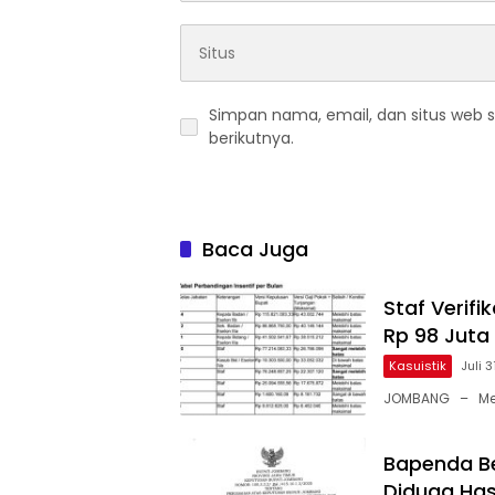
Simpan nama, email, dan situs web 
berikutnya.
Baca Juga
Staf Verif
Rp 98 Juta
Kasuistik
Juli 
JOMBANG – Meru
Bapenda Be
Diduga Has