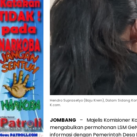
Hendro Suprasetyo (Baju Krem), Dalam Sidang Komi
K.com.
JOMBANG
– Majelis Komisioner Kom
mengabulkan permohonan LSM GeNa
informasi dengan Pemerintah Desa 