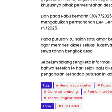
khususnya pihak pemerintahan desa
Dan pada Rabu kemarin (30/7/2025),
mengabulkan permohonan LSM GeNaH
PS/2025.
Pada putusan itu, salah satu amar 
agar memberi akses seluas-luasny
sewa tanah bengkok desa.
Sebelum sidang sengketa informasi 
bahwa setelah 14 hari sejak palu diket
pengabaian terhadap putusan ini ada
Tag:
Hendro suprasetyo
Kasus
Oemkab jombang
Pemerintah D
Tanah Bengkok desa
Topik:
LSM GeNaH