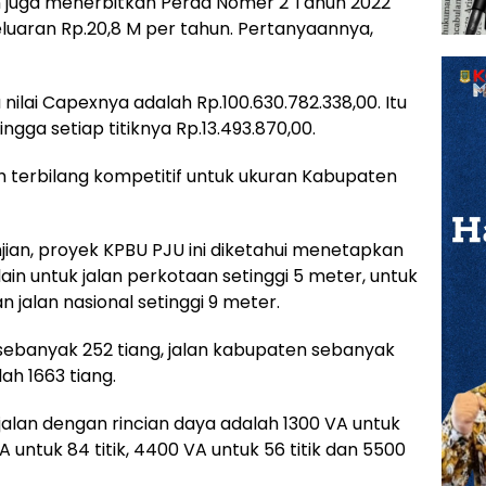
n juga menerbitkan Perda Nomer 2 Tahun 2022
luaran Rp.20,8 M per tahun. Pertanyaannya,
nilai Capexnya adalah Rp.100.630.782.338,00. Itu
gga setiap titiknya Rp.13.493.870,00.
 terbilang kompetitif untuk ukuran Kabupaten
anjian, proyek KPBU PJU ini diketahui menetapkan
lain untuk jalan perkotaan setinggi 5 meter, untuk
n jalan nasional setinggi 9 meter.
sebanyak 252 tiang, jalan kabupaten sebanyak
lah 1663 tiang.
k jalan dengan rincian daya adalah 1300 VA untuk
VA untuk 84 titik, 4400 VA untuk 56 titik dan 5500