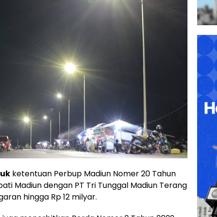
uk
ketentuan Perbup Madiun Nomer 20 Tahun
upati Madiun dengan PT Tri Tunggal Madiun Terang
aran hingga Rp 12 milyar.