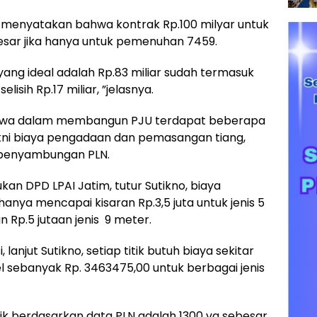
, menyatakan bahwa kontrak Rp.100 milyar untuk
esar jika hanya untuk pemenuhan 7459.
yang ideal adalah Rp.83 miliar sudah termasuk
isih Rp.17 miliar, ”jelasnya.
bahwa dalam membangun PJU terdapat beberapa
kni biaya pengadaan dan pemasangan tiang,
 penyambungan PLN.
kan DPD LPAI Jatim, tutur Sutikno, biaya
ya mencapai kisaran Rp.3,5 juta untuk jenis 5
n Rp.5 jutaan jenis 9 meter.
lanjut Sutikno, setiap titik butuh biaya sekitar
l sebanyak Rp. 3463475,00 untuk berbagai jenis
ik berdasarkan data PLN adalah 1300 va sebesar