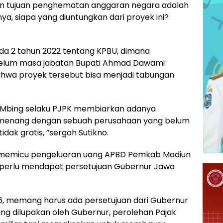
n tujuan penghematan anggaran negara adalah
, siapa yang diuntungkan dari proyek ini?
erda 2 tahun 2022 tentang KPBU, dimana
belum masa jabatan Bupati Ahmad Dawami
bahwa proyek tersebut bisa menjadi tabungan
ti Mbing selaku PJPK membiarkan adanya
emenang dengan sebuah perusahaan yang belum
tidak gratis, ”sergah Sutikno.
g memicu pengeluaran uang APBD Pemkab Madiun
itu perlu mendapat persetujuan Gubernur Jawa
6, memang harus ada persetujuan dari Gubernur
ang dilupakan oleh Gubernur, perolehan Pajak