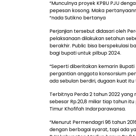
“Munculnya proyek KPBU PJU denga
pepesan kosong. Maka pertanyaannya
“nada Sutikno bertanya
Perjanjian tersebut didasari oleh P
pelaksanaan dilakukan setahun se
berakhir. Public bisa berspekulasi 
bagi bupati untuk pilbup 2024.
“Seperti diberitakan kemarin Bupa
pergantian anggota konsorsium p
ada sebulan berdiri, dugaan kuat itu 
Terbitnya Perda 2 tahun 2022 yan
sebesar Rp.20,8 miliar tiap tahun 
Timur Khofifah Indarparawansa.
“Menurut Permendagri 96 tahun 201
dengan berbagai syarat, tapi ada y