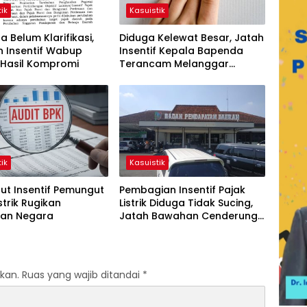
ik
Kasuistik
 Belum Klarifikasi,
Diduga Kelewat Besar, Jatah
n Insentif Wabup
Insentif Kepala Bapenda
 Hasil Kompromi
Terancam Melanggar
Hukum
ik
Kasuistik
ut Insentif Pemungut
Pembagian Insentif Pajak
strik Rugikan
Listrik Diduga Tidak Sucing,
an Negara
Jatah Bawahan Cenderung
Dikalahkan
kan.
Ruas yang wajib ditandai
*