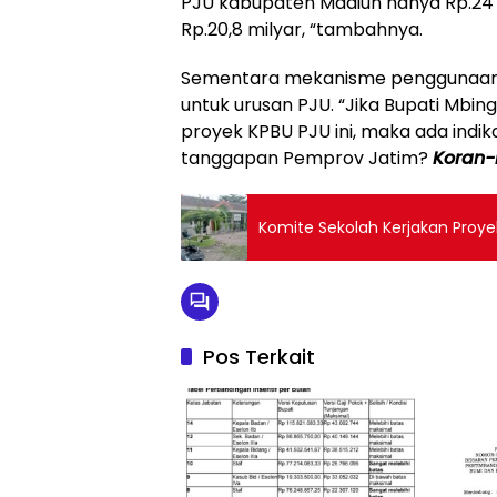
PJU kabupaten Madiun hanya Rp.24
Rp.20,8 milyar, “tambahnya.
Sementara mekanisme penggunaan u
untuk urusan PJU. “Jika Bupati Mbi
proyek KPBU PJU ini, maka ada indik
tanggapan Pemprov Jatim?
Koran
Komite Sekolah Kerjakan Proyek
Pos Terkait