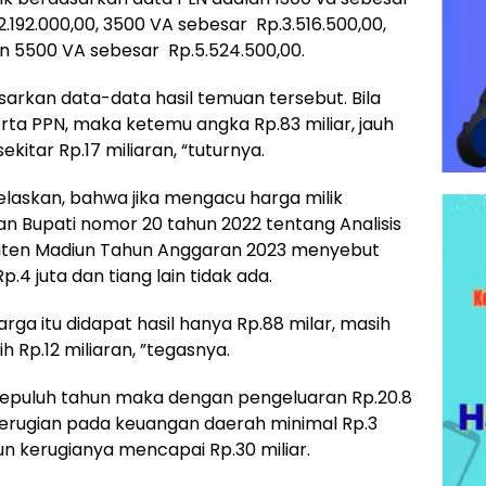
2.192.000,00, 3500 VA sebesar Rp.3.516.500,00,
n 5500 VA sebesar Rp.5.524.500,00.
rkan data-data hasil temuan tersebut. Bila
rta PPN, maka ketemu angka Rp.83 miliar, jauh
ekitar Rp.17 miliaran, “tuturnya.
jelaskan, bahwa jika mengacu harga milik
n Bupati nomor 20 tahun 2022 tentang Analisis
aten Madiun Tahun Anggaran 2023 menyebut
.4 juta dan tiang lain tidak ada.
ga itu didapat hasil hanya Rp.88 milar, masih
h Rp.12 miliaran, ”tegasnya.
 sepuluh tahun maka dengan pengeluaran Rp.20.8
erugian pada keuangan daerah minimal Rp.3
un kerugianya mencapai Rp.30 miliar.