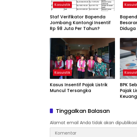
Kasuistik
Kasuist
Staf Verifikator Bapenda
Bapenda
Jombang Kantongi Insentif
Besara
Rp 98 Juta Per Tahun?
Diduga
Kasuistik
Kasuist
Kasus Insentif Pajak Listrik
BPK Seb
Muncul Tersangka
Pajak Li
Keuang
Tinggalkan Balasan
Alamat email Anda tidak akan dipublikasi