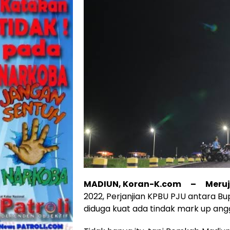
MADIUN, Koran-K.com – Meruj
2022, Perjanjian KPBU PJU antara B
diduga kuat ada tindak mark up angg