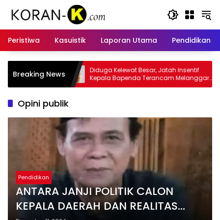
Langsung
ke
konten
Peristiwa
Kasuistik
Laporan Utama
Pendidikan
 Kelewat Besar, Jatah Insentif
Kasus Insentif Pajak Listrik 
Breaking News
a Bapenda Terancam Melanggar
Tersangka
m
Opini publik
Pendidikan
ANTARA JANJI POLITIK CALON
KEPALA DAERAH DAN REALITAS