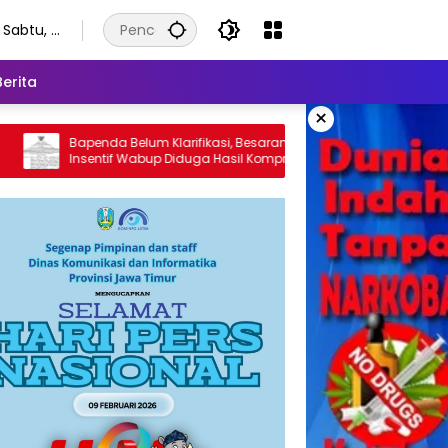
Sabtu, 8
Agustus
2026
Berita
×
Belum Klarifikasi, Besaran
Diduga Kelewat Besar, Jatah I
 Wabup Diduga Hasil Kompromi
Kepala Bapenda Terancam 
Hukum