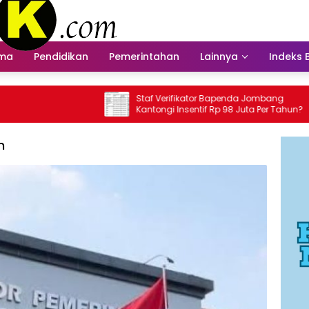
ama
Pendidikan
Pemerintahan
Lainnya
Indeks 
Staf Verifikator Bapenda Jombang
Bapenda 
Kantongi Insentif Rp 98 Juta Per Tahun?
Insentif
n